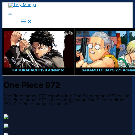
Ir
al
Buscar
contenido
KAGURABACHI 128 Adelanto
SAKAMOTO DAYS 271 Adelan
One Piece 972
One Piece manga 972 español, leer One Piece manga 972 online,
One Piece manga 972 sub español, manga One Piece capitulo
972, One Piece manga episodio 972