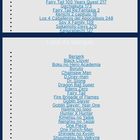
Fairy Tail 100 Years Quest 217
Gachiakuta 173
Fairy Tail Re:Fantasia 2
Kenichi 2 capitulo 19
Los 4 Caballeros del Apocalipsis 248
Spy X Family 139
Sakamoto Days 270
Kagurabachi 127
Lista de Mangas
Berserk
Black Clover
Boku no Hero Academia
Boruto
Chainsaw Man
D.Gray-man
Dr. Stone
Dragon Ball Super
Edens Zero
Fairy Tail
Fire Brigade of Flames
Goblin Slayer
Goblin Slayer: Year One
Hajime no Ippo
Hunter X Hunter
Kimetsu no Yaiba
Nanatsu no Taizai
One Piece
One Punch-Man
Shingeki no Kyojin
Shuumatsu No Valkyrie