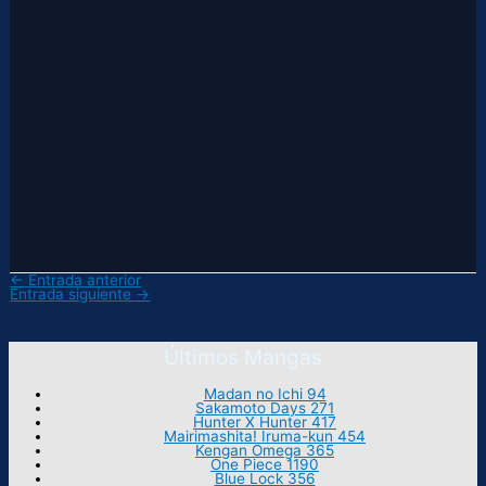
←
Entrada anterior
Entrada siguiente
→
Últimos Mangas
Madan no Ichi 94
Sakamoto Days 271
Hunter X Hunter 417
Mairimashita! Iruma-kun 454
Kengan Omega 365
One Piece 1190
Blue Lock 356