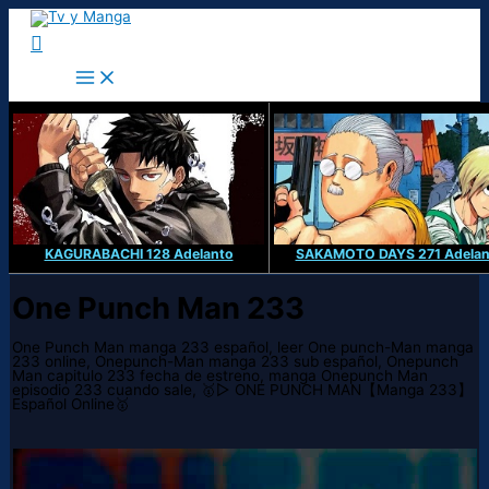
Ir
al
Buscar
contenido
KAGURABACHI 128 Adelanto
SAKAMOTO DAYS 271 Adelan
One Punch Man 233
One Punch Man manga 233 español, leer One punch-Man manga
233 online, Onepunch-Man manga 233 sub español, Onepunch
Man capitulo 233 fecha de estreno, manga Onepunch Man
episodio 233 cuando sale, 🥇▷ ONE PUNCH MAN【Manga 233】
Español Online🥇