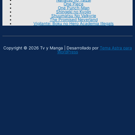
One Piece
One Punch-Man
Shingeki no Kyojin
Shuumatsu No Valkyrie
The Promised Neverland
Vigilante: Boku no Hero Academia Illegals
Copyright © 2026 Tv y Manga | Desarrollado por
Tema Astra para
WordPress