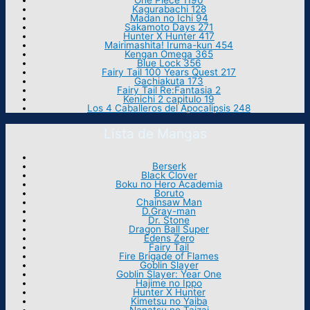
One Piece 1190
Kagurabachi 128
Madan no Ichi 94
Sakamoto Days 271
Hunter X Hunter 417
Mairimashita! Iruma-kun 454
Kengan Omega 365
Blue Lock 356
Fairy Tail 100 Years Quest 217
Gachiakuta 173
Fairy Tail Re:Fantasia 2
Kenichi 2 capitulo 19
Los 4 Caballeros del Apocalipsis 248
Lista de Mangas
Berserk
Black Clover
Boku no Hero Academia
Boruto
Chainsaw Man
D.Gray-man
Dr. Stone
Dragon Ball Super
Edens Zero
Fairy Tail
Fire Brigade of Flames
Goblin Slayer
Goblin Slayer: Year One
Hajime no Ippo
Hunter X Hunter
Kimetsu no Yaiba
Nanatsu no Taizai