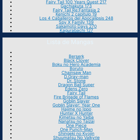
Fairy Tail 100 Years Quest 217
Gachiakuta 173
Fairy Tail Re:Fantasia 2
Kenichi 2 capitulo 19
Los 4 Caballeros del Apocalipsis 248
Spy X Family 139
Sakamoto Days 270
Kagurabachi 127
Lista de Mangas
Berserk
Black Clover
Boku no Hero Academia
Boruto
Chainsaw Man
D.Gray-man
Dr. Stone
Dragon Ball Super
Edens Zero
Fairy Tail
Fire Brigade of Flames
Goblin Slayer
Goblin Slayer: Year One
Hajime no Ippo
Hunter X Hunter
Kimetsu no Yaiba
Nanatsu no Taizai
One Piece
One Punch-Man
Shingeki no Kyojin
Shuumatsu No Valkyrie