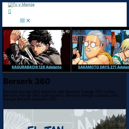
Ir
al
Buscar
contenido
KAGURABACHI 128 Adelanto
SAKAMOTO DAYS 271 Adelan
Berserk 360
Berserk manga 360 español, leer Berserk manga 360 online,
Berserk manga 360 sub español, Berserk manga capitulo 360,
manga Berserk episodio 360