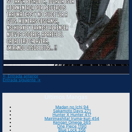
←
Entrada anterior
Entrada siguiente
→
Últimos Mangas
Madan no Ichi 94
Sakamoto Days 271
Hunter X Hunter 417
Mairimashita! Iruma-kun 454
Kengan Omega 365
One Piece 1190
Blue Lock 356