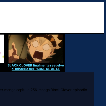
BLACK CLOVER finalmente resuelve
el misterio del PADRE DE ASTA
er manga capitulo 256, manga Black Clover episodio