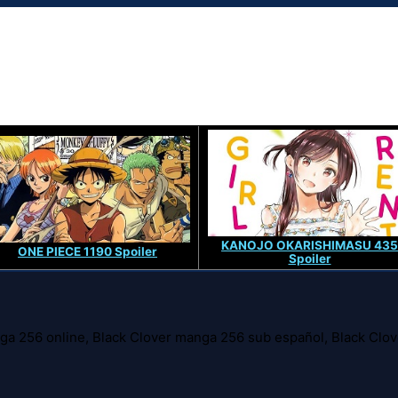
KANOJO OKARISHIMASU 435
ONE PIECE 1190 Spoiler
Spoiler
ga 256 online, Black Clover manga 256 sub español, Black Clov