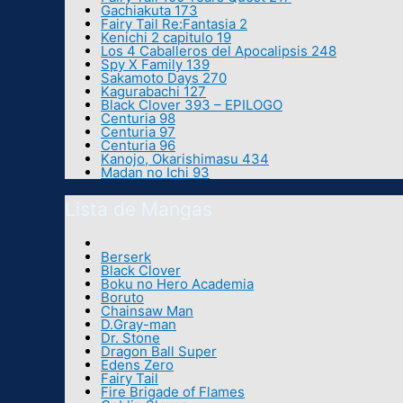
Gachiakuta 173
Fairy Tail Re:Fantasia 2
Kenichi 2 capitulo 19
Los 4 Caballeros del Apocalipsis 248
Spy X Family 139
Sakamoto Days 270
Kagurabachi 127
Black Clover 393 – EPILOGO
Centuria 98
Centuria 97
Centuria 96
Kanojo, Okarishimasu 434
Madan no Ichi 93
Lista de Mangas
Berserk
Black Clover
Boku no Hero Academia
Boruto
Chainsaw Man
D.Gray-man
Dr. Stone
Dragon Ball Super
Edens Zero
Fairy Tail
Fire Brigade of Flames