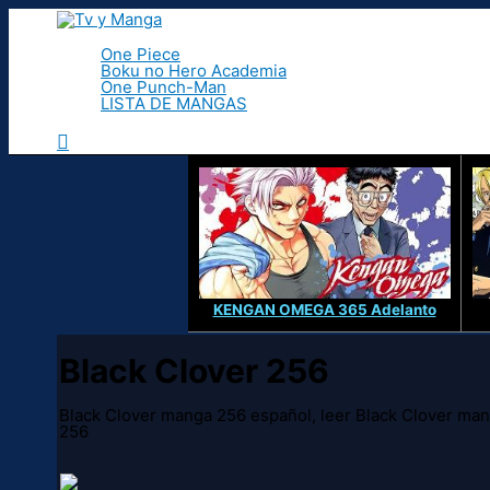
Ir
al
contenido
One Piece
Boku no Hero Academia
One Punch-Man
LISTA DE MANGAS
Buscar
KENGAN OMEGA 365 Adelanto
Black Clover 256
Black Clover manga 256 español, leer Black Clover man
256