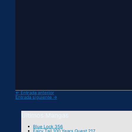
←
Entrada anterior
Entrada siguiente
→
Últimos Mangas
Blue Lock 356
Fairy Tail 100 Years Quest 217