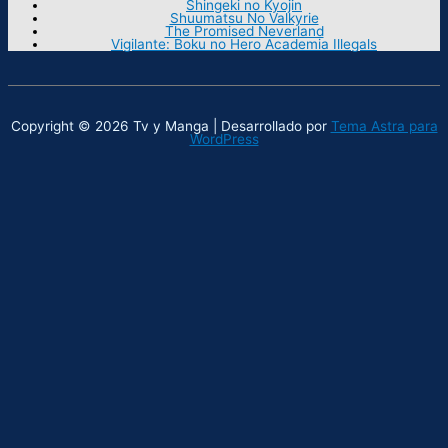
Shingeki no Kyojin
Shuumatsu No Valkyrie
The Promised Neverland
Vigilante: Boku no Hero Academia Illegals
Copyright © 2026 Tv y Manga | Desarrollado por
Tema Astra para
WordPress