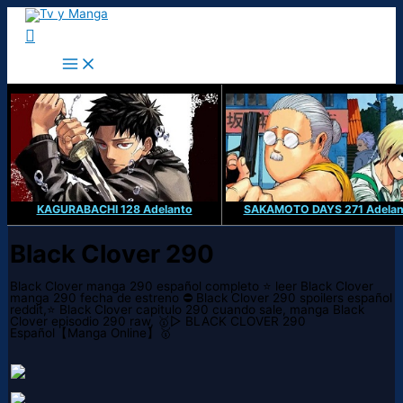
Ir
al
Buscar
contenido
KAGURABACHI 128 Adelanto
SAKAMOTO DAYS 271 Adelan
Black Clover 290
Black Clover manga 290 español completo ⭐ leer Black Clover
manga 290 fecha de estreno ⛔ Black Clover 290 spoilers español
reddit,⭐ Black Clover capitulo 290 cuando sale, manga Black
Clover episodio 290 raw, 🥇▷ BLACK CLOVER 290
Español【Manga Online】🥇