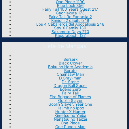
One Piece 1190
Blue Lock 356
Fairy Tail 100 Years Quest 217
Gachiakuta 173
Fairy Tail Re:Fantasia 2
Kenichi 2 capitulo 19
Los 4 Caballeros del Apocalipsis 248
Spy X Family 139
Sakamoto Days 270
Kagurabachi 127
Lista de Mangas
Berserk
Black Clover
Boku no Hero Academia
Boruto
Chainsaw Man
D.Gray-man
Dr. Stone
Dragon Ball Super
Edens Zero
Fairy Tail
Fire Brigade of Flames
Goblin Slayer
Goblin Slayer: Year One
Hajime no Ippo
Hunter X Hunter
Kimetsu no Yaiba
Nanatsu no Taizai
One Piece
One Punch-Man