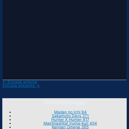
←
Entrada anterior
Entrada siguiente
→
Últimos Mangas
Madan no Ichi 94
Sakamoto Days 271
Hunter X Hunter 417
Mairimashita! Iruma-kun 454
Kengan Omega 365