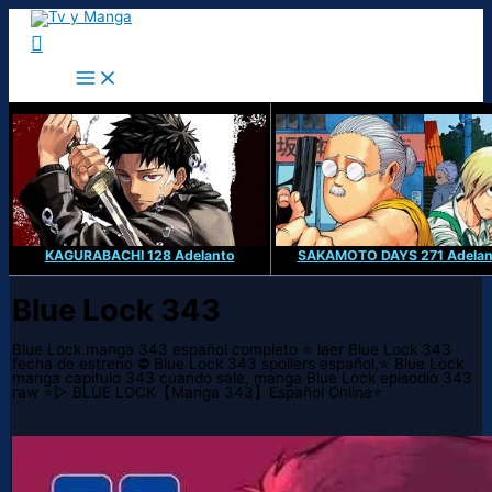
Ir
al
Buscar
contenido
KAGURABACHI 128 Adelanto
SAKAMOTO DAYS 271 Adelan
Blue Lock 343
Blue Lock manga 343 español completo ⭐ leer Blue Lock 343
fecha de estreno ⛔ Blue Lock 343 spoilers español,⭐ Blue Lock
manga capitulo 343 cuando sale, manga Blue Lock episodio 343
raw ⭐▷ BLUE LOCK【Manga 343】Español Online⭐