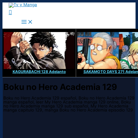
Ir
al
Buscar
contenido
KAGURABACHI 128 Adelanto
SAKAMOTO DAYS 271 Adelan
Boku no Hero Academia 129
Boku no Hero Academia 129 español, Boku no Hero Academia 129
manga español, leer My Hero Academia manga 129 online, Boku
no Hero Academia manga 129 sub español, My Hero Academia
manga capitulo 129, manga Boku no Hero Academia episodio 129