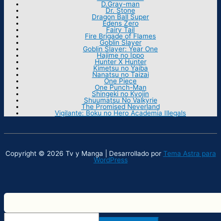
D.Gray-man
Dr. Stone
Dragon Ball Super
Edens Zero
Fairy Tail
Fire Brigade of Flames
Goblin Slayer
Goblin Slayer: Year One
Hajime no Ippo
Hunter X Hunter
Kimetsu no Yaiba
Nanatsu no Taizai
One Piece
One Punch-Man
Shingeki no Kyojin
Shuumatsu No Valkyrie
The Promised Neverland
Vigilante: Boku no Hero Academia Illegals
Copyright © 2026 Tv y Manga | Desarrollado por
Tema Astra para
WordPress