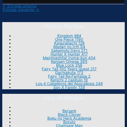
←
Entrada anterior
Entrada siguiente
→
Últimos Mangas
Kingdom 884
One Piece 1190
Kagurabachi 128
Madan no Ichi 94
Sakamoto Days 271
Hunter X Hunter 417
Mairimashita! Iruma-kun 454
Kengan Omega 365
Blue Lock 356
Fairy Tail 100 Years Quest 217
Gachiakuta 173
Fairy Tail Re:Fantasia 2
Kenichi 2 capitulo 19
Los 4 Caballeros del Apocalipsis 248
Spy X Family 139
Lista de Mangas
Berserk
Black Clover
Boku no Hero Academia
Boruto
Chainsaw Man