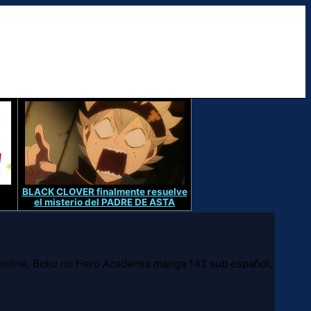
BLACK CLOVER finalmente resuelve
el misterio del PADRE DE ASTA
nline, Boku no Hero Academia manga 142 sub español,