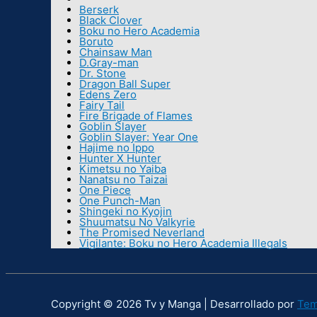
Berserk
Black Clover
Boku no Hero Academia
Boruto
Chainsaw Man
D.Gray-man
Dr. Stone
Dragon Ball Super
Edens Zero
Fairy Tail
Fire Brigade of Flames
Goblin Slayer
Goblin Slayer: Year One
Hajime no Ippo
Hunter X Hunter
Kimetsu no Yaiba
Nanatsu no Taizai
One Piece
One Punch-Man
Shingeki no Kyojin
Shuumatsu No Valkyrie
The Promised Neverland
Vigilante: Boku no Hero Academia Illegals
Copyright © 2026 Tv y Manga | Desarrollado por
Tem