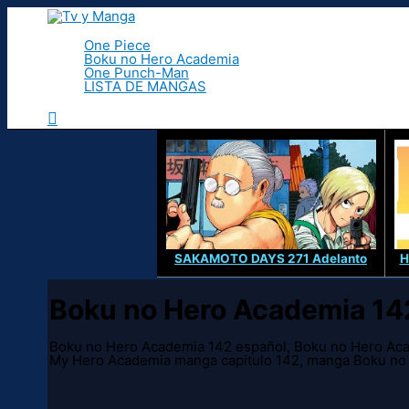
Ir
al
contenido
One Piece
Boku no Hero Academia
One Punch-Man
LISTA DE MANGAS
Buscar
SAKAMOTO DAYS 271 Adelanto
H
Boku no Hero Academia 14
Boku no Hero Academia 142 español, Boku no Hero Aca
My Hero Academia manga capitulo 142, manga Boku no