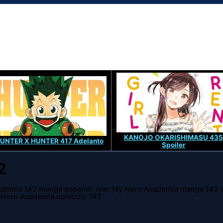
KANOJO OKARISHIMASU 435
UNTER X HUNTER 417 Adelanto
Spoiler
2
demia 142 manga español, leer My Hero Academia manga 142 o
 Hero Academia episodio 142