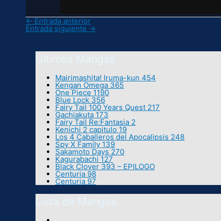
←
Entrada anterior
Entrada siguiente
→
Últimos Mangas
Mairimashita! Iruma-kun 454
Kengan Omega 365
One Piece 1190
Blue Lock 356
Fairy Tail 100 Years Quest 217
Gachiakuta 173
Fairy Tail Re:Fantasia 2
Kenichi 2 capitulo 19
Los 4 Caballeros del Apocalipsis 248
Spy X Family 139
Sakamoto Days 270
Kagurabachi 127
Black Clover 393 – EPILOGO
Centuria 98
Centuria 97
Lista de Mangas