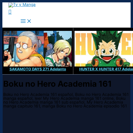
Ir
al
Buscar
contenido
SAKAMOTO DAYS 271 Adelanto
HUNTER X HUNTER 417 Adela
Boku no Hero Academia 161
Boku no Hero Academia 161 español, Boku no Hero Academia 161
manga español, leer My Hero Academia manga 161 online, Boku
no Hero Academia manga 161 sub español, My Hero Academia
manga capitulo 161, manga Boku no Hero Academia episodio 161