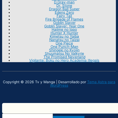
D.Gray-man
Dr. Stone
Dragon Ball Super
Edens Zero
Fairy Tail
Fire Brigade of Flames
Goblin Slayer
Goblin Slayer: Year One
Hajime no Ippo
Hunter X Hunter
Kimetsu no Yaiba
Nanatsu no Taizai
One Piece
One Punch-Man
Shingeki no Kyojin
Shuumatsu No Valkyrie
The Promised Neverland
Vigilante: Boku no Hero Academia Illegals
Copyright © 2026 Tv y Manga | Desarrollado por
Tema Astra para
WordPress