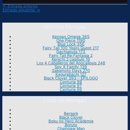
←
Entrada anterior
Entrada siguiente
→
Últimos Mangas
Kengan Omega 365
One Piece 1190
Blue Lock 356
Fairy Tail 100 Years Quest 217
Gachiakuta 173
Fairy Tail Re:Fantasia 2
Kenichi 2 capitulo 19
Los 4 Caballeros del Apocalipsis 248
Spy X Family 139
Sakamoto Days 270
Kagurabachi 127
Black Clover 393 – EPILOGO
Centuria 98
Centuria 97
Centuria 96
Lista de Mangas
Berserk
Black Clover
Boku no Hero Academia
Boruto
Chainsaw Man