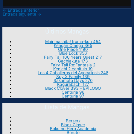
←
Entrada anterior
Entrada siguiente
→
Últimos Mangas
Mairimashita! Iruma-kun 454
Kengan Omega 365
One Piece 1190
Blue Lock 356
Fairy Tail 100 Years Quest 217
Gachiakuta 173
Fairy Tail Re:Fantasia 2
Kenichi 2 capitulo 19
Los 4 Caballeros del Apocalipsis 248
Spy X Family 139
Sakamoto Days 270
Kagurabachi 127
Black Clover 393 – EPILOGO
Centuria 98
Centuria 97
Lista de Mangas
Berserk
Black Clover
Boku no Hero Academia
Boruto