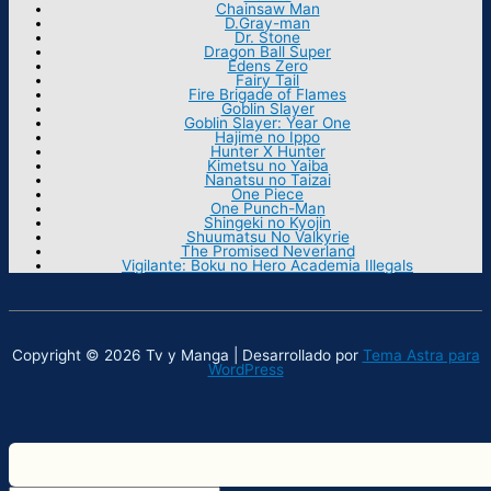
Chainsaw Man
D.Gray-man
Dr. Stone
Dragon Ball Super
Edens Zero
Fairy Tail
Fire Brigade of Flames
Goblin Slayer
Goblin Slayer: Year One
Hajime no Ippo
Hunter X Hunter
Kimetsu no Yaiba
Nanatsu no Taizai
One Piece
One Punch-Man
Shingeki no Kyojin
Shuumatsu No Valkyrie
The Promised Neverland
Vigilante: Boku no Hero Academia Illegals
Copyright © 2026 Tv y Manga | Desarrollado por
Tema Astra para
WordPress