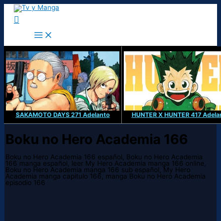
Ir
al
Buscar
contenido
SAKAMOTO DAYS 271 Adelanto
HUNTER X HUNTER 417 Adela
Boku no Hero Academia 166
Boku no Hero Academia 166 español, Boku no Hero Academia
166 manga español, leer My Hero Academia manga 166 online,
Boku no Hero Academia manga 166 sub español, My Hero
Academia manga capitulo 166, manga Boku no Hero Academia
episodio 166