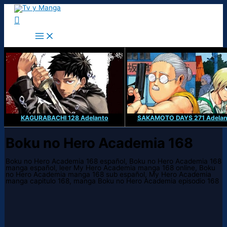
Ir
al
Buscar
contenido
KAGURABACHI 128 Adelanto
SAKAMOTO DAYS 271 Adelan
Boku no Hero Academia 168
Boku no Hero Academia 168 español, Boku no Hero Academia 168
manga español, leer My Hero Academia manga 168 online, Boku
no Hero Academia manga 168 sub español, My Hero Academia
manga capitulo 168, manga Boku no Hero Academia episodio 168