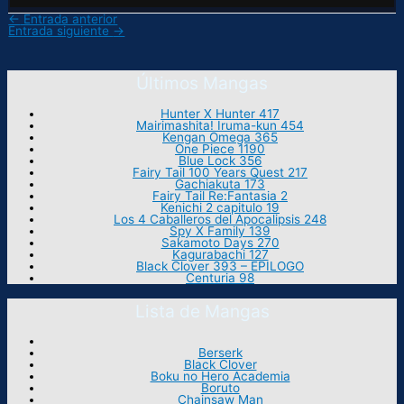
←
Entrada anterior
Entrada siguiente
→
Últimos Mangas
Hunter X Hunter 417
Mairimashita! Iruma-kun 454
Kengan Omega 365
One Piece 1190
Blue Lock 356
Fairy Tail 100 Years Quest 217
Gachiakuta 173
Fairy Tail Re:Fantasia 2
Kenichi 2 capitulo 19
Los 4 Caballeros del Apocalipsis 248
Spy X Family 139
Sakamoto Days 270
Kagurabachi 127
Black Clover 393 – EPILOGO
Centuria 98
Lista de Mangas
Berserk
Black Clover
Boku no Hero Academia
Boruto
Chainsaw Man