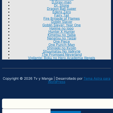
D.Gray-man
Dr. Stone
Dragon Ball Super
Edens Zero
Fairy Tail
Fire Brigade of Flames
Goblin Slayer
Goblin Slayer: Year One
Hajime no Ippo
Hunter X Hunter
Kimetsu no Yaiba
Nanatsu no Taizai
One Piece
One Punch-Man
Shingeki no Kyojin
Shuumatsu No Valkyrie
The Promised Neverland
Vigilante: Boku no Hero Academia Illegals
Copyright © 2026 Tv y Manga | Desarrollado por
Tema Astra para
WordPress