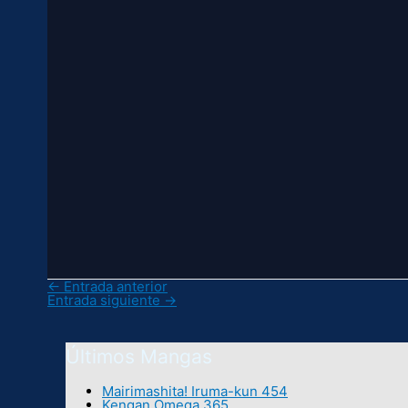
←
Entrada anterior
Entrada siguiente
→
Últimos Mangas
Mairimashita! Iruma-kun 454
Kengan Omega 365