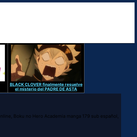
BLACK CLOVER finalmente resuelve
el misterio del PADRE DE ASTA
nline, Boku no Hero Academia manga 179 sub español,