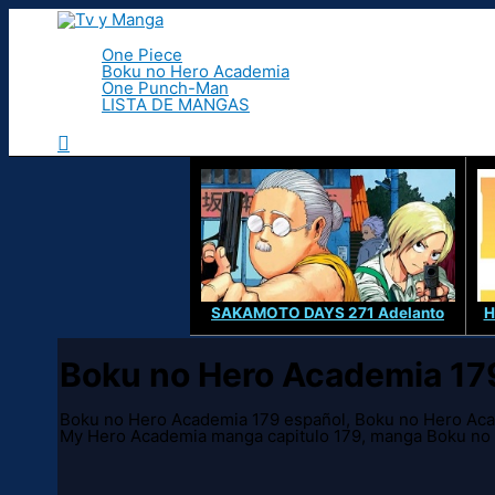
Ir
al
contenido
One Piece
Boku no Hero Academia
One Punch-Man
LISTA DE MANGAS
Buscar
SAKAMOTO DAYS 271 Adelanto
H
Boku no Hero Academia 17
Boku no Hero Academia 179 español, Boku no Hero Aca
My Hero Academia manga capitulo 179, manga Boku no