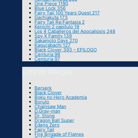
One Piece 1190
Blue Lock 356
Fairy Tail 100 Years Quest 217
Gachiakuta 173
Fairy Tail Re:Fantasia 2
Kenichi 2 capitulo 19
Los 4 Caballeros del Apocalipsis 248
Spy X Family 139
Sakamoto Days 270
Kagurabachi 127
Black Clover 393 – EPILOGO
Centuria 98
Centuria 97
Lista de Mangas
Berserk
Black Clover
Boku no Hero Academia
Boruto
Chainsaw Man
D.Gray-man
Dr. Stone
Dragon Ball Super
Edens Zero
Fairy Tail
Fire Brigade of Flames