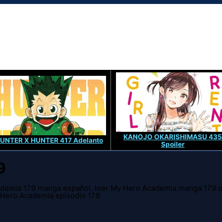
KANOJO OKARISHIMASU 435
UNTER X HUNTER 417 Adelanto
Spoiler
9
demia 179 manga español, leer My Hero Academia manga 179 o
 Hero Academia episodio 179