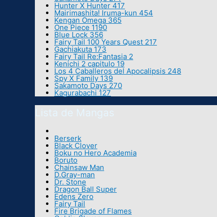
Hunter X Hunter 417
Mairimashita! Iruma-kun 454
Kengan Omega 365
One Piece 1190
Blue Lock 356
Fairy Tail 100 Years Quest 217
Gachiakuta 173
Fairy Tail Re:Fantasia 2
Kenichi 2 capitulo 19
Los 4 Caballeros del Apocalipsis 248
Spy X Family 139
Sakamoto Days 270
Kagurabachi 127
Lista de Mangas
Berserk
Black Clover
Boku no Hero Academia
Boruto
Chainsaw Man
D.Gray-man
Dr. Stone
Dragon Ball Super
Edens Zero
Fairy Tail
Fire Brigade of Flames