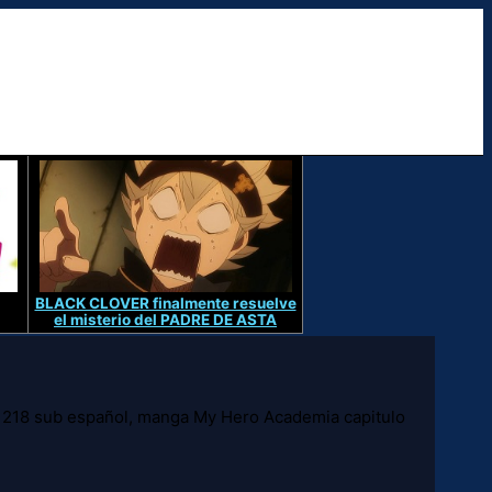
BLACK CLOVER finalmente resuelve
el misterio del PADRE DE ASTA
218 sub español, manga My Hero Academia capitulo