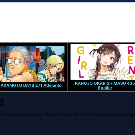
KANOJO OKARISHIMASU 435
SAKAMOTO DAYS 271 Adelanto
Spoiler
8
ro Academia manga 218 online, Boku no Hero Academia manga 