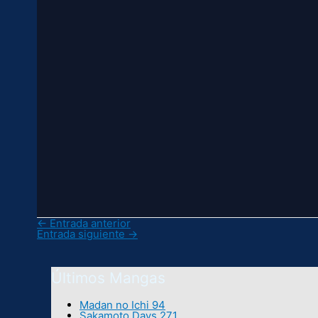
←
Entrada anterior
Entrada siguiente
→
Últimos Mangas
Madan no Ichi 94
Sakamoto Days 271