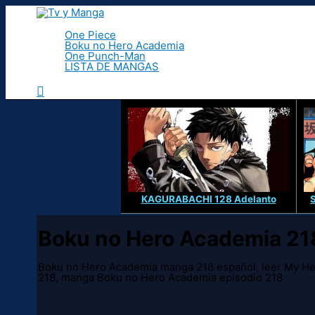
Ir
al
contenido
One Piece
Boku no Hero Academia
One Punch-Man
LISTA DE MANGAS
Buscar
KAGURABACHI 128 Adelanto
Boku no Hero Academia 21
Boku no Hero Academia manga 218 español, leer My He
218, manga Boku no Hero Academia episodio 218