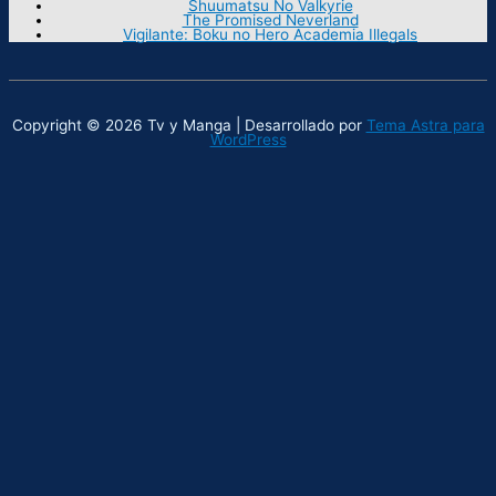
Shuumatsu No Valkyrie
The Promised Neverland
Vigilante: Boku no Hero Academia Illegals
Copyright © 2026 Tv y Manga | Desarrollado por
Tema Astra para
WordPress