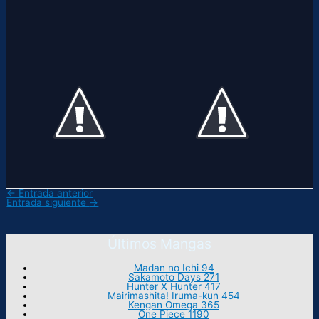
←
Entrada anterior
Entrada siguiente
→
Últimos Mangas
Madan no Ichi 94
Sakamoto Days 271
Hunter X Hunter 417
Mairimashita! Iruma-kun 454
Kengan Omega 365
One Piece 1190