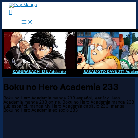
Ir
al
Buscar
contenido
KAGURABACHI 128 Adelanto
SAKAMOTO DAYS 271 Adelan
Boku no Hero Academia 233
Boku no Hero Academia manga 233 español, leer My Hero
Academia manga 233 online, Boku no Hero Academia manga 233
sub español, manga My Hero Academia capitulo 233, manga
Boku no Hero Academia episodio 233