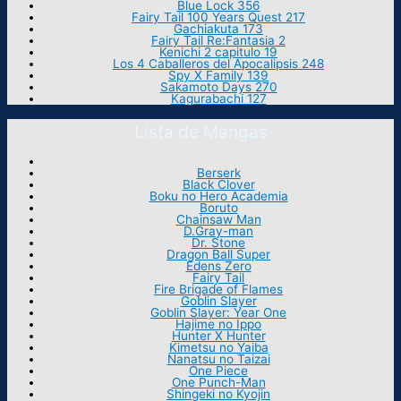
Blue Lock 356
Fairy Tail 100 Years Quest 217
Gachiakuta 173
Fairy Tail Re:Fantasia 2
Kenichi 2 capitulo 19
Los 4 Caballeros del Apocalipsis 248
Spy X Family 139
Sakamoto Days 270
Kagurabachi 127
Lista de Mangas
Berserk
Black Clover
Boku no Hero Academia
Boruto
Chainsaw Man
D.Gray-man
Dr. Stone
Dragon Ball Super
Edens Zero
Fairy Tail
Fire Brigade of Flames
Goblin Slayer
Goblin Slayer: Year One
Hajime no Ippo
Hunter X Hunter
Kimetsu no Yaiba
Nanatsu no Taizai
One Piece
One Punch-Man
Shingeki no Kyojin