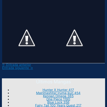
←
Entrada anterior
Entrada siguiente
→
Últimos Mangas
Hunter X Hunter 417
Mairimashita! Iruma-kun 454
Kengan Omega 365
One Piece 1190
Blue Lock 356
Fairy Tail 100 Years Quest 217