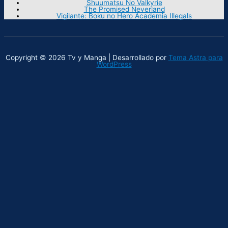
Shuumatsu No Valkyrie
The Promised Neverland
Vigilante: Boku no Hero Academia Illegals
Copyright © 2026 Tv y Manga | Desarrollado por
Tema Astra para
WordPress