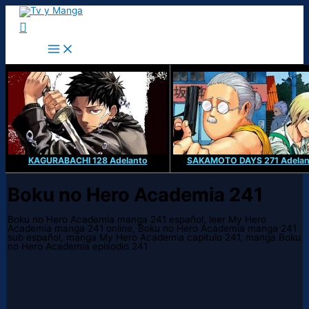
Ir
al
Buscar
contenido
KAGURABACHI 128 Adelanto
SAKAMOTO DAYS 271 Adelan
Boku no Hero Academia 241
Boku no Hero Academia manga 241 español, leer My Hero
Academia manga 241 online, Boku no Hero Academia manga 241
sub español, manga My Hero Academia capitulo 241, manga Boku
no Hero Academia episodio 241