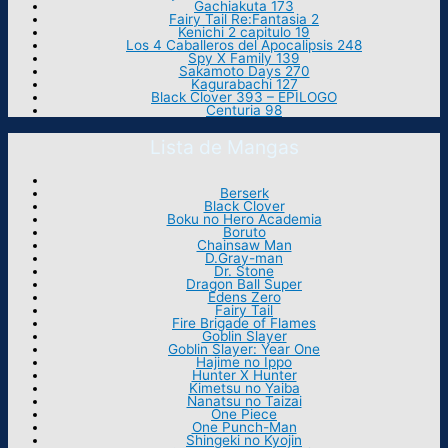
Gachiakuta 173
Fairy Tail Re:Fantasia 2
Kenichi 2 capitulo 19
Los 4 Caballeros del Apocalipsis 248
Spy X Family 139
Sakamoto Days 270
Kagurabachi 127
Black Clover 393 – EPILOGO
Centuria 98
Lista de Mangas
Berserk
Black Clover
Boku no Hero Academia
Boruto
Chainsaw Man
D.Gray-man
Dr. Stone
Dragon Ball Super
Edens Zero
Fairy Tail
Fire Brigade of Flames
Goblin Slayer
Goblin Slayer: Year One
Hajime no Ippo
Hunter X Hunter
Kimetsu no Yaiba
Nanatsu no Taizai
One Piece
One Punch-Man
Shingeki no Kyojin