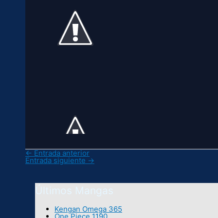
←
Entrada anterior
Entrada siguiente
→
Últimos Mangas
Kengan Omega 365
One Piece 1190