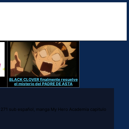
BLACK CLOVER finalmente resuelve
el misterio del PADRE DE ASTA
271 sub español, manga My Hero Academia capitulo