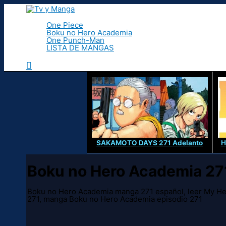
Ir
al
contenido
One Piece
Boku no Hero Academia
One Punch-Man
LISTA DE MANGAS
Buscar
SAKAMOTO DAYS 271 Adelanto
H
Boku no Hero Academia 27
Boku no Hero Academia manga 271 español, leer My He
271, manga Boku no Hero Academia episodio 271