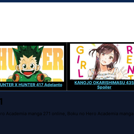
KANOJO OKARISHIMASU 435
UNTER X HUNTER 417 Adelanto
Spoiler
1
ro Academia manga 271 online, Boku no Hero Academia manga 