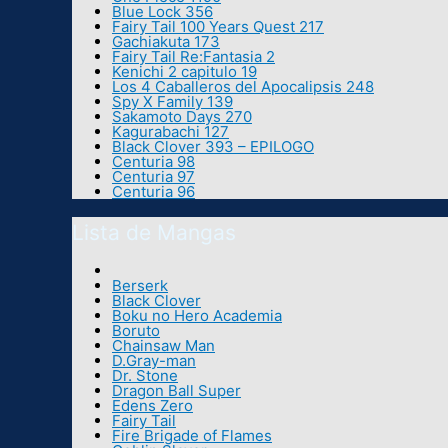
Blue Lock 356
Fairy Tail 100 Years Quest 217
Gachiakuta 173
Fairy Tail Re:Fantasia 2
Kenichi 2 capitulo 19
Los 4 Caballeros del Apocalipsis 248
Spy X Family 139
Sakamoto Days 270
Kagurabachi 127
Black Clover 393 – EPILOGO
Centuria 98
Centuria 97
Centuria 96
Lista de Mangas
Berserk
Black Clover
Boku no Hero Academia
Boruto
Chainsaw Man
D.Gray-man
Dr. Stone
Dragon Ball Super
Edens Zero
Fairy Tail
Fire Brigade of Flames