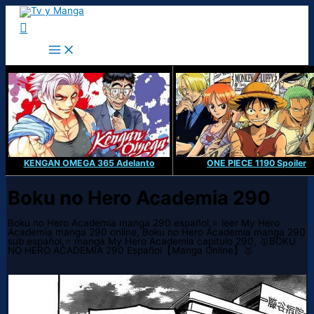
Ir
al
Buscar
contenido
KENGAN OMEGA 365 Adelanto
ONE PIECE 1190 Spoiler
Boku no Hero Academia 290
Boku no Hero Academia manga 290 español,⭐ leer My Hero
Academia manga 290 online, Boku no Hero Academia manga 290
sub español,⭐ manga My Hero Academia capitulo 290, 🥇BOKU
NO HERO ACADEMIA 290 Español【Manga Online】🥇