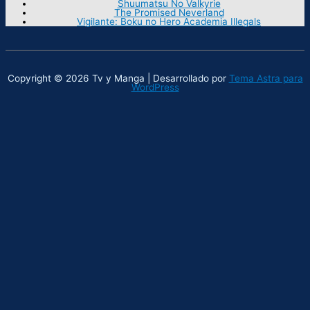
Shuumatsu No Valkyrie
The Promised Neverland
Vigilante: Boku no Hero Academia Illegals
Copyright © 2026 Tv y Manga | Desarrollado por
Tema Astra para
WordPress