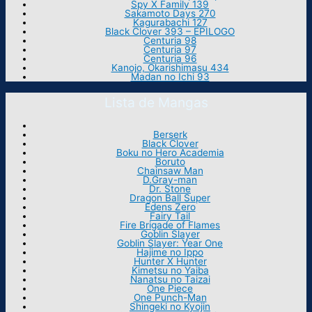
Spy X Family 139
Sakamoto Days 270
Kagurabachi 127
Black Clover 393 – EPILOGO
Centuria 98
Centuria 97
Centuria 96
Kanojo, Okarishimasu 434
Madan no Ichi 93
Lista de Mangas
Berserk
Black Clover
Boku no Hero Academia
Boruto
Chainsaw Man
D.Gray-man
Dr. Stone
Dragon Ball Super
Edens Zero
Fairy Tail
Fire Brigade of Flames
Goblin Slayer
Goblin Slayer: Year One
Hajime no Ippo
Hunter X Hunter
Kimetsu no Yaiba
Nanatsu no Taizai
One Piece
One Punch-Man
Shingeki no Kyojin