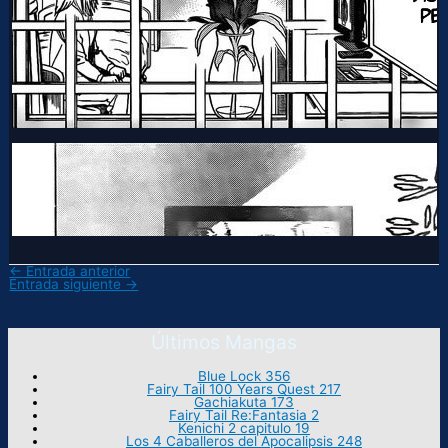
←
Entrada anterior
Entrada siguiente
→
Últimos Mangas
Blue Lock 356
Fairy Tail 100 Years Quest 217
Gachiakuta 173
Fairy Tail Re:Fantasia 2
Kenichi 2 capitulo 19
Los 4 Caballeros del Apocalipsis 248