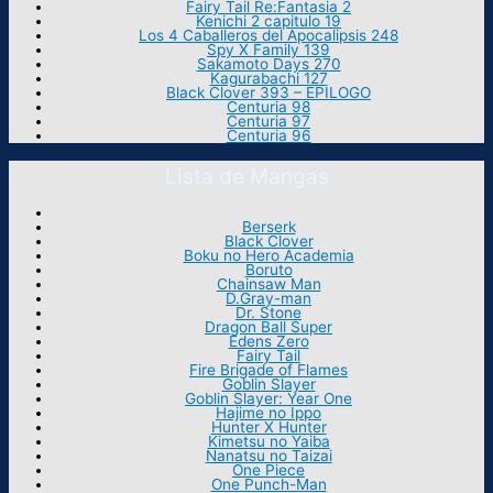
Fairy Tail Re:Fantasia 2
Kenichi 2 capitulo 19
Los 4 Caballeros del Apocalipsis 248
Spy X Family 139
Sakamoto Days 270
Kagurabachi 127
Black Clover 393 – EPILOGO
Centuria 98
Centuria 97
Centuria 96
Lista de Mangas
Berserk
Black Clover
Boku no Hero Academia
Boruto
Chainsaw Man
D.Gray-man
Dr. Stone
Dragon Ball Super
Edens Zero
Fairy Tail
Fire Brigade of Flames
Goblin Slayer
Goblin Slayer: Year One
Hajime no Ippo
Hunter X Hunter
Kimetsu no Yaiba
Nanatsu no Taizai
One Piece
One Punch-Man