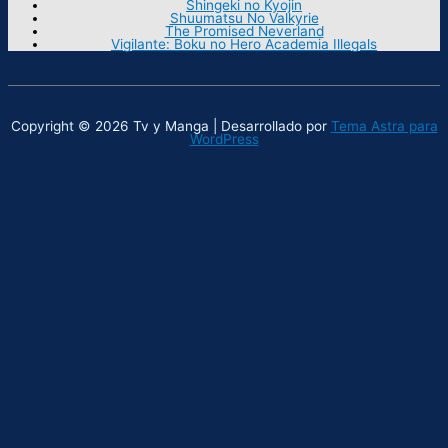
Shingeki no Kyojin
Shuumatsu No Valkyrie
The Promised Neverland
Vigilante: Boku no Hero Academia Illegals
Copyright © 2026 Tv y Manga | Desarrollado por
Tema Astra para
WordPress