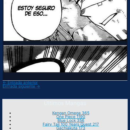
←
Entrada anterior
Entrada siguiente
→
Últimos Mangas
Kengan Omega 365
One Piece 1190
Blue Lock 356
Fairy Tail 100 Years Quest 217
Gachiakuta 173