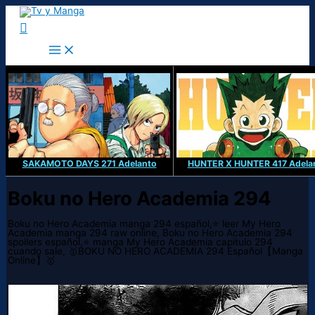
Ir
al
Buscar
contenido
SAKAMOTO DAYS 271 Adelanto
HUNTER X HUNTER 417 Adela
Boku no Hero Academia 294
Boku no Hero Academia manga 294 español,⭐ leer My Hero
Academia manga 294 raw online, Boku no Hero Academia 294
spoilers español,⭐ manga My Hero Academia capitulo 294
cuando sale, 🥇BOKU NO HERO ACADEMIA 294 Español【Manga
Online】🥇