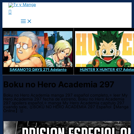
Ir
al
Buscar
contenido
SAKAMOTO DAYS 271 Adelanto
HUNTER X HUNTER 417 Adela
Boku no Hero Academia 297
Boku no Hero Academia manga 297 español completo,⭐ leer My
Hero Academia 297 fecha de estreno, Boku no Hero Academia
297 spoilers español,⭐ manga My Hero Academia capitulo 297
cuando sale, 🥇BOKU NO HERO ACADEMIA 297 Español【Manga
Online】🥇