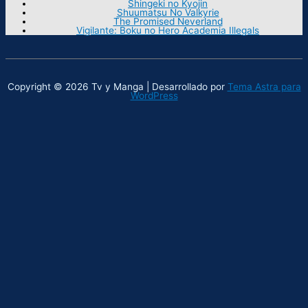
Shingeki no Kyojin
Shuumatsu No Valkyrie
The Promised Neverland
Vigilante: Boku no Hero Academia Illegals
Copyright © 2026 Tv y Manga | Desarrollado por
Tema Astra para
WordPress