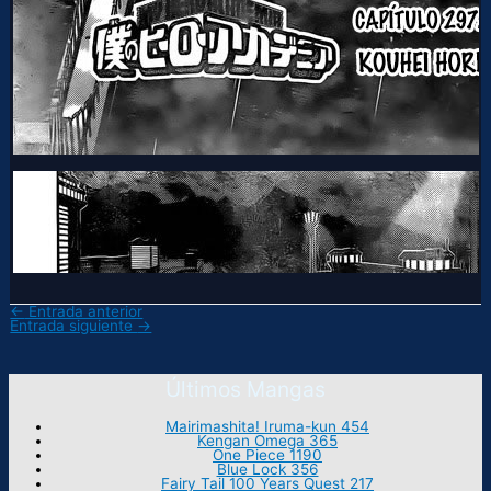
←
Entrada anterior
Entrada siguiente
→
Últimos Mangas
Mairimashita! Iruma-kun 454
Kengan Omega 365
One Piece 1190
Blue Lock 356
Fairy Tail 100 Years Quest 217