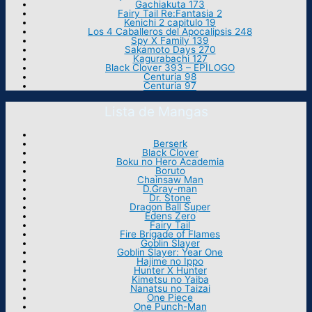
Gachiakuta 173
Fairy Tail Re:Fantasia 2
Kenichi 2 capitulo 19
Los 4 Caballeros del Apocalipsis 248
Spy X Family 139
Sakamoto Days 270
Kagurabachi 127
Black Clover 393 – EPILOGO
Centuria 98
Centuria 97
Lista de Mangas
Berserk
Black Clover
Boku no Hero Academia
Boruto
Chainsaw Man
D.Gray-man
Dr. Stone
Dragon Ball Super
Edens Zero
Fairy Tail
Fire Brigade of Flames
Goblin Slayer
Goblin Slayer: Year One
Hajime no Ippo
Hunter X Hunter
Kimetsu no Yaiba
Nanatsu no Taizai
One Piece
One Punch-Man