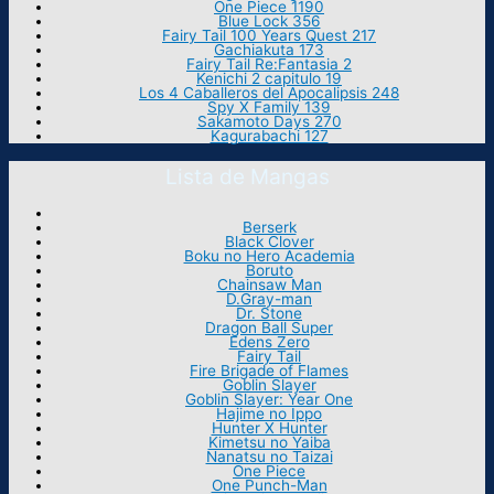
One Piece 1190
Blue Lock 356
Fairy Tail 100 Years Quest 217
Gachiakuta 173
Fairy Tail Re:Fantasia 2
Kenichi 2 capitulo 19
Los 4 Caballeros del Apocalipsis 248
Spy X Family 139
Sakamoto Days 270
Kagurabachi 127
Lista de Mangas
Berserk
Black Clover
Boku no Hero Academia
Boruto
Chainsaw Man
D.Gray-man
Dr. Stone
Dragon Ball Super
Edens Zero
Fairy Tail
Fire Brigade of Flames
Goblin Slayer
Goblin Slayer: Year One
Hajime no Ippo
Hunter X Hunter
Kimetsu no Yaiba
Nanatsu no Taizai
One Piece
One Punch-Man