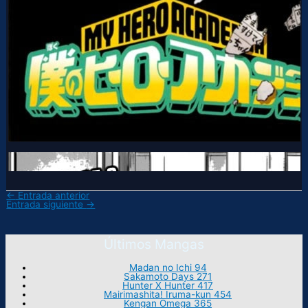
←
Entrada anterior
Entrada siguiente
→
Últimos Mangas
Madan no Ichi 94
Sakamoto Days 271
Hunter X Hunter 417
Mairimashita! Iruma-kun 454
Kengan Omega 365