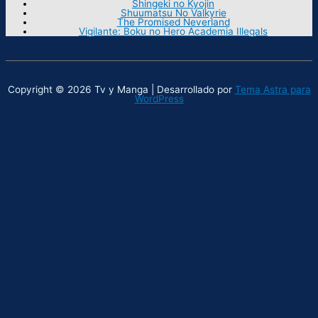
Shingeki no Kyojin
Shuumatsu No Valkyrie
The Promised Neverland
Vigilante: Boku no Hero Academia Illegals
Copyright © 2026 Tv y Manga | Desarrollado por
Tema Astra para
WordPress