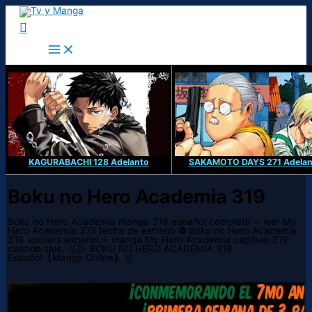
Ir
al
Buscar
contenido
KAGURABACHI 128 Adelanto
SAKAMOTO DAYS 271 Adelan
Boku no Hero Academia 319
Boku no Hero Academia manga 319 español completo ⭐ leer My
Hero Academia 319 fecha de estreno ⛔ Boku no Hero Academia
319 spoilers español,⭐ manga My Hero Academia capitulo 319
cuando sale, 🥇▷ BOKU NO HERO ACADEMIA 319
Español【Manga Online】🥇