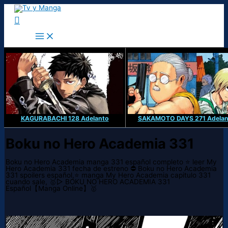
Ir
al
Buscar
contenido
KAGURABACHI 128 Adelanto
SAKAMOTO DAYS 271 Adelan
Boku no Hero Academia 331
Boku no Hero Academia manga 331 español completo ⭐ leer My
Hero Academia 331 fecha de estreno ⛔ Boku no Hero Academia
331 spoilers español,⭐ manga My Hero Academia capitulo 331
cuando sale, 🥇▷ BOKU NO HERO ACADEMIA 331
Español【Manga Online】🥇