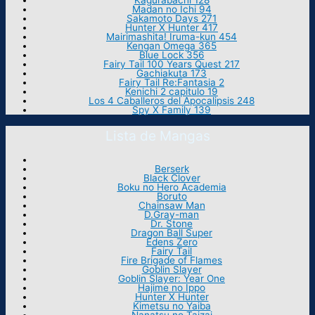
Kagurabachi 128
Madan no Ichi 94
Sakamoto Days 271
Hunter X Hunter 417
Mairimashita! Iruma-kun 454
Kengan Omega 365
Blue Lock 356
Fairy Tail 100 Years Quest 217
Gachiakuta 173
Fairy Tail Re:Fantasia 2
Kenichi 2 capitulo 19
Los 4 Caballeros del Apocalipsis 248
Spy X Family 139
Lista de Mangas
Berserk
Black Clover
Boku no Hero Academia
Boruto
Chainsaw Man
D.Gray-man
Dr. Stone
Dragon Ball Super
Edens Zero
Fairy Tail
Fire Brigade of Flames
Goblin Slayer
Goblin Slayer: Year One
Hajime no Ippo
Hunter X Hunter
Kimetsu no Yaiba
Nanatsu no Taizai