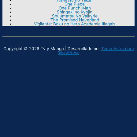
One Piece
One Punch-Man
Shingeki no Kyojin
Shuumatsu No Valkyrie
The Promised Neverland
Vigilante: Boku no Hero Academia Illegals
Copyright © 2026 Tv y Manga | Desarrollado por
Tema Astra para
WordPress