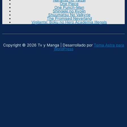
One Piece
One Punch-Man
Shingeki no Kyojin
Shuumatsu No Valkyrie
The Promised Neverland
Vigilante: Boku no Hero Academia Illegals
Copyright © 2026 Tv y Manga | Desarrollado por
Tema Astra para
WordPress