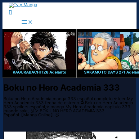
Ir
al
Buscar
contenido
KAGURABACHI 128 Adelanto
SAKAMOTO DAYS 271 Adelan
Boku no Hero Academia 333
Boku no Hero Academia manga 333 español completo ⭐ leer My
Hero Academia 333 fecha de estreno ⛔ Boku no Hero Academia
333 spoilers español,⭐ manga My Hero Academia capitulo 333
cuando sale, 🥇▷ BOKU NO HERO ACADEMIA 333
Español【Manga Online】🥇