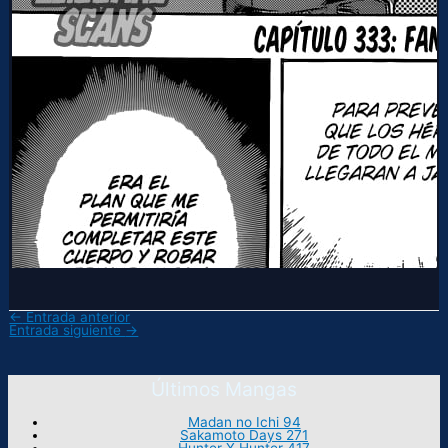
←
Entrada anterior
Entrada siguiente
→
Últimos Mangas
Madan no Ichi 94
Sakamoto Days 271