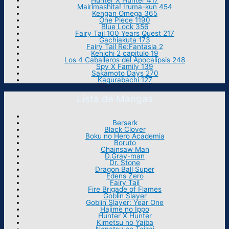
Hunter X Hunter 417
Mairimashita! Iruma-kun 454
Kengan Omega 365
One Piece 1190
Blue Lock 356
Fairy Tail 100 Years Quest 217
Gachiakuta 173
Fairy Tail Re:Fantasia 2
Kenichi 2 capitulo 19
Los 4 Caballeros del Apocalipsis 248
Spy X Family 139
Sakamoto Days 270
Kagurabachi 127
Lista de Mangas
Berserk
Black Clover
Boku no Hero Academia
Boruto
Chainsaw Man
D.Gray-man
Dr. Stone
Dragon Ball Super
Edens Zero
Fairy Tail
Fire Brigade of Flames
Goblin Slayer
Goblin Slayer: Year One
Hajime no Ippo
Hunter X Hunter
Kimetsu no Yaiba
Nanatsu no Taizai