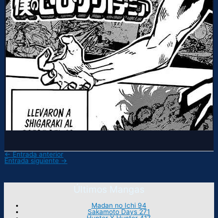
←
Entrada anterior
Entrada siguiente
→
Últimos Mangas
Madan no Ichi 94
Sakamoto Days 271