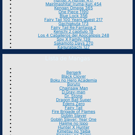
Hunter X Hunter 417
Mairimashita! Iruma-kun 454
Kengan Omega 365
One Piece 1190
Blue Lock 356
Fairy Tail 100 Years Quest 217
Gachiakuta 173
Fairy Tail Re:Fantasia 2
Kenichi 2 capitulo 19
Los 4 Caballeros del Apocalipsis 248
Spy X Family 139
Sakamoto Days 270
Kagurabachi 127
Lista de Mangas
Berserk
Black Clover
Boku no Hero Academia
Boruto
Chainsaw Man
D.Gray-man
Dr. Stone
Dragon Ball Super
Edens Zero
Fairy Tail
Fire Brigade of Flames
Goblin Slayer
Goblin Slayer: Year One
Hajime no Ippo
Hunter X Hunter
Kimetsu no Yaiba
Nanatsu no Taizai