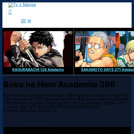
Ir
al
Buscar
contenido
KAGURABACHI 128 Adelanto
SAKAMOTO DAYS 271 Adelan
Boku no Hero Academia 366
Boku no Hero Academia manga 366 español completo ⭐ leer My
Hero Academia 366 fecha de estreno ⛔ Boku no Hero Academia
366 spoilers español,⭐ manga My Hero Academia capitulo 366
cuando sale, 🥇▷ BOKU NO HERO ACADEMIA 366
Español【Manga Online】🥇