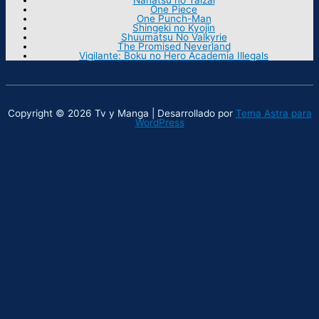
One Piece
One Punch-Man
Shingeki no Kyojin
Shuumatsu No Valkyrie
The Promised Neverland
Vigilante: Boku no Hero Academia Illegals
Copyright © 2026 Tv y Manga | Desarrollado por
Tema Astra para
WordPress