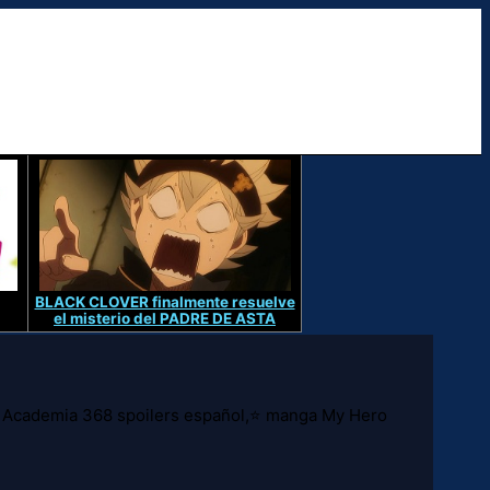
BLACK CLOVER finalmente resuelve
el misterio del PADRE DE ASTA
 Academia 368 spoilers español,⭐ manga My Hero