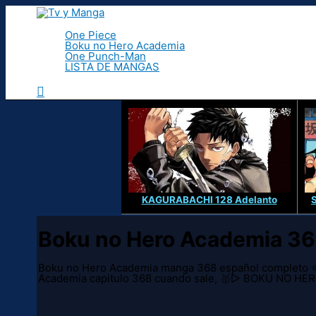
Ir
al
contenido
One Piece
Boku no Hero Academia
One Punch-Man
LISTA DE MANGAS
Buscar
KAGURABACHI 128 Adelanto
Boku no Hero Academia 3
Boku no Hero Academia manga 368 español completo ⭐
Academia capitulo 368 cuando sale, 🥇▷ BOKU NO H