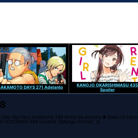
KANOJO OKARISHIMASU 435
SAKAMOTO DAYS 271 Adelanto
Spoiler
68
 leer My Hero Academia 368 fecha de estreno ⛔ Boku no Hero
ERO ACADEMIA 368 Español【Manga Online】🥇