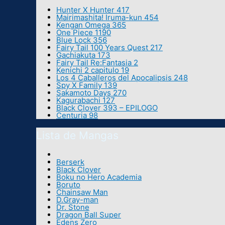
Hunter X Hunter 417
Mairimashita! Iruma-kun 454
Kengan Omega 365
One Piece 1190
Blue Lock 356
Fairy Tail 100 Years Quest 217
Gachiakuta 173
Fairy Tail Re:Fantasia 2
Kenichi 2 capitulo 19
Los 4 Caballeros del Apocalipsis 248
Spy X Family 139
Sakamoto Days 270
Kagurabachi 127
Black Clover 393 – EPILOGO
Centuria 98
Lista de Mangas
Berserk
Black Clover
Boku no Hero Academia
Boruto
Chainsaw Man
D.Gray-man
Dr. Stone
Dragon Ball Super
Edens Zero