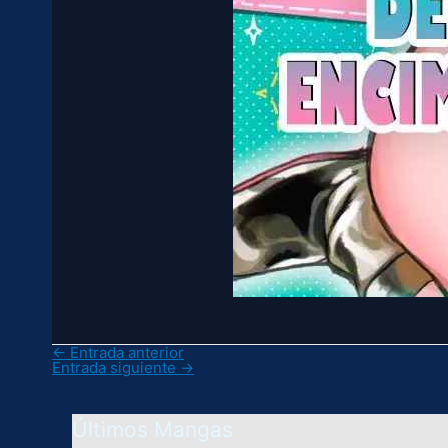
←
Entrada anterior
Entrada siguiente
→
Últimos Mangas