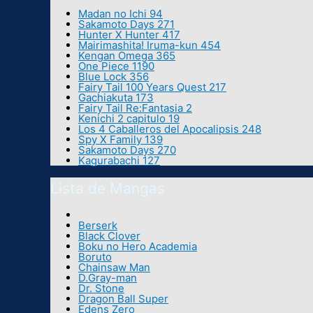
Madan no Ichi 94
Sakamoto Days 271
Hunter X Hunter 417
Mairimashita! Iruma-kun 454
Kengan Omega 365
One Piece 1190
Blue Lock 356
Fairy Tail 100 Years Quest 217
Gachiakuta 173
Fairy Tail Re:Fantasia 2
Kenichi 2 capitulo 19
Los 4 Caballeros del Apocalipsis 248
Spy X Family 139
Sakamoto Days 270
Kagurabachi 127
Lista de Mangas
Berserk
Black Clover
Boku no Hero Academia
Boruto
Chainsaw Man
D.Gray-man
Dr. Stone
Dragon Ball Super
Edens Zero