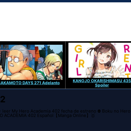
KANOJO OKARISHIMASU 435
SAKAMOTO DAYS 271 Adelanto
Spoiler
02
 leer My Hero Academia 402 fecha de estreno ⛔ Boku no Hero
ERO ACADEMIA 402 Español【Manga Online】🥇