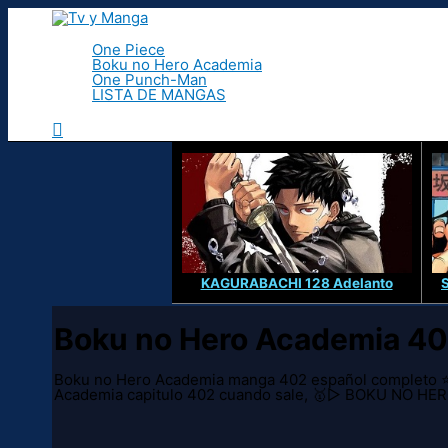
Ir
al
contenido
One Piece
Boku no Hero Academia
One Punch-Man
LISTA DE MANGAS
Buscar
KAGURABACHI 128 Adelanto
Boku no Hero Academia 4
Boku no Hero Academia manga 402 español completo ⭐
Academia capitulo 402 cuando sale, 🥇▷ BOKU NO H