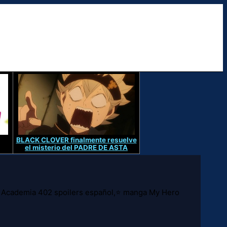
BLACK CLOVER finalmente resuelve
el misterio del PADRE DE ASTA
 Academia 402 spoilers español,⭐ manga My Hero