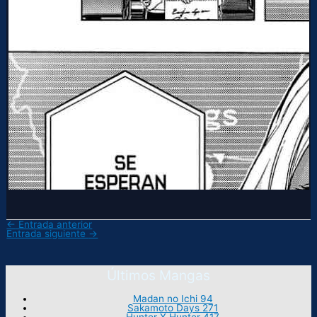
←
Entrada anterior
Entrada siguiente
→
Últimos Mangas
Madan no Ichi 94
Sakamoto Days 271