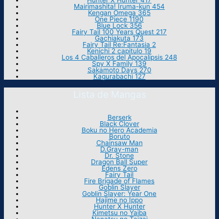
Hunter X Hunter 417
Mairimashita! Iruma-kun 454
Kengan Omega 365
One Piece 1190
Blue Lock 356
Fairy Tail 100 Years Quest 217
Gachiakuta 173
Fairy Tail Re:Fantasia 2
Kenichi 2 capitulo 19
Los 4 Caballeros del Apocalipsis 248
Spy X Family 139
Sakamoto Days 270
Kagurabachi 127
Lista de Mangas
Berserk
Black Clover
Boku no Hero Academia
Boruto
Chainsaw Man
D.Gray-man
Dr. Stone
Dragon Ball Super
Edens Zero
Fairy Tail
Fire Brigade of Flames
Goblin Slayer
Goblin Slayer: Year One
Hajime no Ippo
Hunter X Hunter
Kimetsu no Yaiba
Nanatsu no Taizai