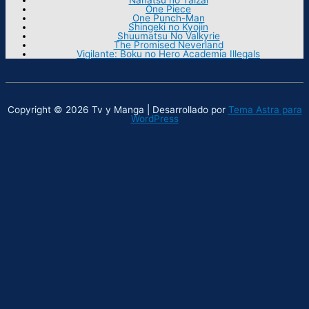
One Piece
One Punch-Man
Shingeki no Kyojin
Shuumatsu No Valkyrie
The Promised Neverland
Vigilante: Boku no Hero Academia Illegals
Copyright © 2026 Tv y Manga | Desarrollado por
Tema Astra para
WordPress