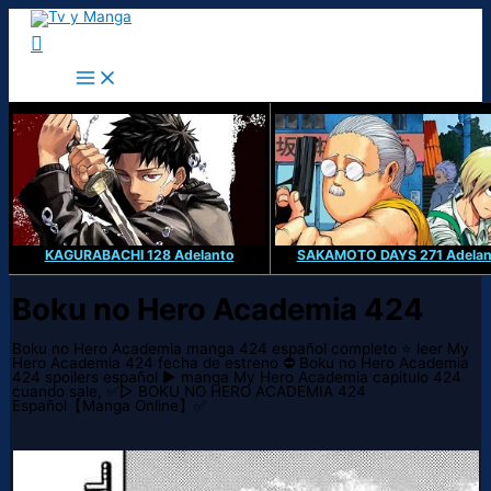
Ir
al
Buscar
contenido
KAGURABACHI 128 Adelanto
SAKAMOTO DAYS 271 Adelan
Boku no Hero Academia 424
Boku no Hero Academia manga 424 español completo ⭐ leer My
Hero Academia 424 fecha de estreno ⛔ Boku no Hero Academia
424 spoilers español ▶️ manga My Hero Academia capitulo 424
cuando sale, ✅▷ BOKU NO HERO ACADEMIA 424
Español【Manga Online】✅