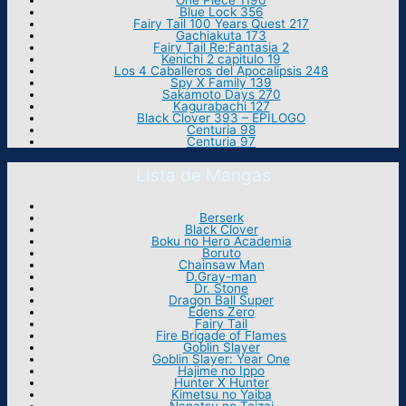
One Piece 1190
Blue Lock 356
Fairy Tail 100 Years Quest 217
Gachiakuta 173
Fairy Tail Re:Fantasia 2
Kenichi 2 capitulo 19
Los 4 Caballeros del Apocalipsis 248
Spy X Family 139
Sakamoto Days 270
Kagurabachi 127
Black Clover 393 – EPILOGO
Centuria 98
Centuria 97
Lista de Mangas
Berserk
Black Clover
Boku no Hero Academia
Boruto
Chainsaw Man
D.Gray-man
Dr. Stone
Dragon Ball Super
Edens Zero
Fairy Tail
Fire Brigade of Flames
Goblin Slayer
Goblin Slayer: Year One
Hajime no Ippo
Hunter X Hunter
Kimetsu no Yaiba
Nanatsu no Taizai