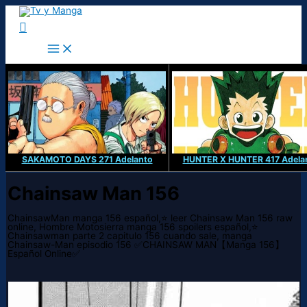
Ir
al
Buscar
contenido
SAKAMOTO DAYS 271 Adelanto
HUNTER X HUNTER 417 Adela
Chainsaw Man 156
ChainsawMan manga 156 español,⭐ leer Chainsaw Man 156 raw
online, Hombre Motosierra manga 156 spoilers español,⭐
Chainsawman parte 2 capitulo 156 cuando sale, manga
Chainsaw-Man episodio 156 ✅CHAINSAW MAN【Manga 156】
Español Online✅