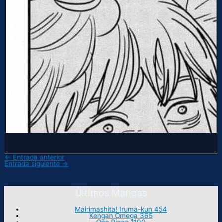
←
Entrada anterior
Entrada siguiente
→
Últimos Mangas
Mairimashita! Iruma-kun 454
Kengan Omega 365