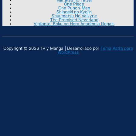
One Piece
One Punch-Man
Shingeki no Kyojin
Shuumatsu No Valkyrie
The Promised Neverland
Vigilante: Boku no Hero Academia Illegals
Copyright © 2026 Tv y Manga | Desarrollado por
Tema Astra para
WordPress