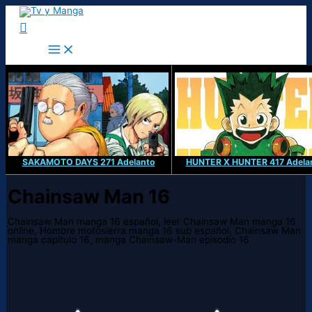
Ir
al
Buscar
contenido
SAKAMOTO DAYS 271 Adelanto
HUNTER X HUNTER 417 Adela
Chainsaw Man 16
Chainsaw Man manga 16 español, leer Chainsaw Man manga 16
online, Hombre motosierra manga 16 sub español, Chainsaw Man
manga capitulo 16, manga Chainsaw-Man episodio 16