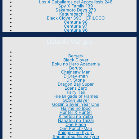
Los 4 Caballeros del Apocalipsis 248
Spy X Family 139
Sakamoto Days 270
Kagurabachi 127
Black Clover 393 – EPILOGO
Centuria 98
Centuria 97
Centuria 96
Lista de Mangas
Berserk
Black Clover
Boku no Hero Academia
Boruto
Chainsaw Man
D.Gray-man
Dr. Stone
Dragon Ball Super
Edens Zero
Fairy Tail
Fire Brigade of Flames
Goblin Slayer
Goblin Slayer: Year One
Hajime no Ippo
Hunter X Hunter
Kimetsu no Yaiba
Nanatsu no Taizai
One Piece
One Punch-Man
Shingeki no Kyojin
Shuumatsu No Valkyrie