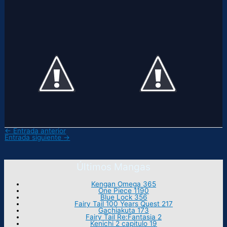
←
Entrada anterior
Entrada siguiente
→
Últimos Mangas
Kengan Omega 365
One Piece 1190
Blue Lock 356
Fairy Tail 100 Years Quest 217
Gachiakuta 173
Fairy Tail Re:Fantasia 2
Kenichi 2 capitulo 19