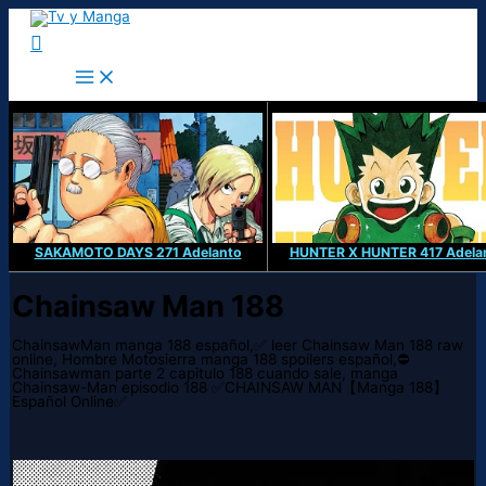
Ir
al
Buscar
contenido
SAKAMOTO DAYS 271 Adelanto
HUNTER X HUNTER 417 Adela
Chainsaw Man 188
ChainsawMan manga 188 español,✅ leer Chainsaw Man 188 raw
online, Hombre Motosierra manga 188 spoilers español,⛔
Chainsawman parte 2 capitulo 188 cuando sale, manga
Chainsaw-Man episodio 188 ✅CHAINSAW MAN【Manga 188】
Español Online✅