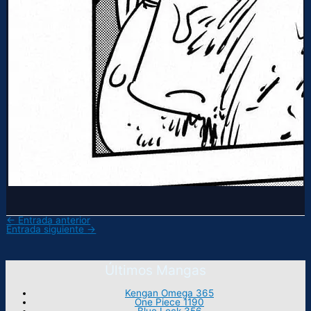
←
Entrada anterior
Entrada siguiente
→
Últimos Mangas
Kengan Omega 365
One Piece 1190