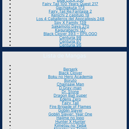
Blue Lock 356
Fairy Tail 100 Years Quest 217
Gachiakuta 173
Fairy Tail Re:Fantasia 2
Kenichi 2 capitulo 19
Los 4 Caballeros del Apocalipsis 248
Spy X Family 139
Sakamoto Days 270
Kagurabachi 127
Black Clover 393 – EPILOGO
Centuria 98
Centuria 97
Centuria 96
Lista de Mangas
Berserk
Black Clover
Boku no Hero Academia
Boruto
Chainsaw Man
D.Gray-man
Dr. Stone
Dragon Ball Super
Edens Zero
Fairy Tail
Fire Brigade of Flames
Goblin Slayer
Goblin Slayer: Year One
Hajime no Ippo
Hunter X Hunter
Kimetsu no Yaiba
Nanatsu no Taizai