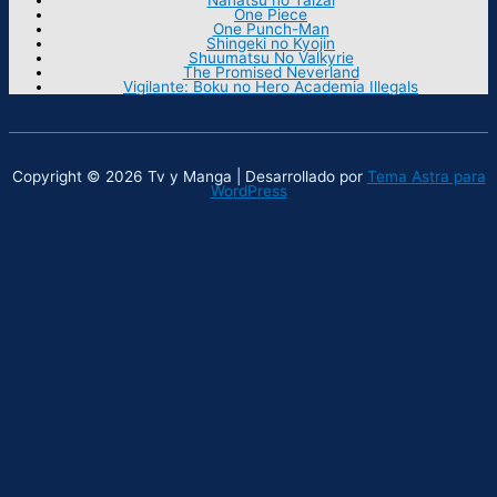
One Piece
One Punch-Man
Shingeki no Kyojin
Shuumatsu No Valkyrie
The Promised Neverland
Vigilante: Boku no Hero Academia Illegals
Copyright © 2026 Tv y Manga | Desarrollado por
Tema Astra para
WordPress