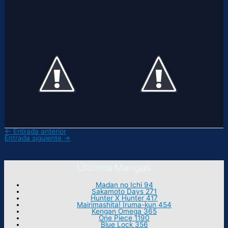
←
Entrada anterior
Entrada siguiente
→
Últimos Mangas
Madan no Ichi 94
Sakamoto Days 271
Hunter X Hunter 417
Mairimashita! Iruma-kun 454
Kengan Omega 365
One Piece 1190
Blue Lock 356