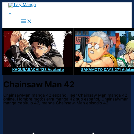
Ir
al
Buscar
contenido
KAGURABACHI 128 Adelanto
SAKAMOTO DAYS 271 Adelan
Chainsaw Man 42
ChainsawMan manga 42 español, leer Chainsaw Man manga 42
online, Hombre motosierra manga 42 sub español, Chainsawman
manga capitulo 42, manga Chainsaw-Man episodio 42