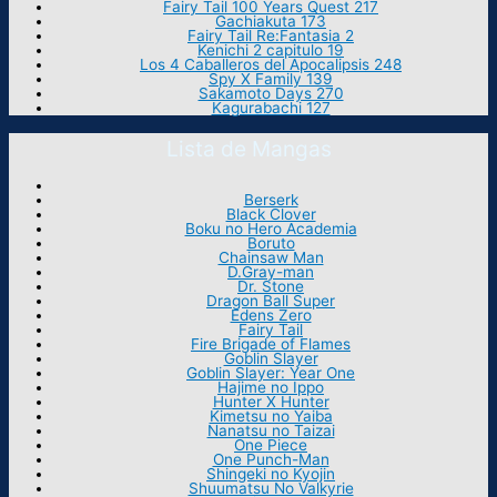
Fairy Tail 100 Years Quest 217
Gachiakuta 173
Fairy Tail Re:Fantasia 2
Kenichi 2 capitulo 19
Los 4 Caballeros del Apocalipsis 248
Spy X Family 139
Sakamoto Days 270
Kagurabachi 127
Lista de Mangas
Berserk
Black Clover
Boku no Hero Academia
Boruto
Chainsaw Man
D.Gray-man
Dr. Stone
Dragon Ball Super
Edens Zero
Fairy Tail
Fire Brigade of Flames
Goblin Slayer
Goblin Slayer: Year One
Hajime no Ippo
Hunter X Hunter
Kimetsu no Yaiba
Nanatsu no Taizai
One Piece
One Punch-Man
Shingeki no Kyojin
Shuumatsu No Valkyrie