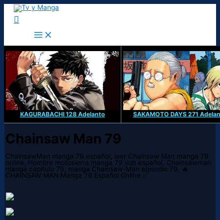
Ir
al
Buscar
contenido
KAGURABACHI 128 Adelanto
SAKAMOTO DAYS 271 Adelan
Chainsaw Man 79
ChainsawMan manga 79 español, leer Chainsaw Man manga 79
online, Hombre motosierra manga 79 sub español, Chainsawman
manga capitulo 79, manga Chainsaw-Man episodio 79, 🔥
CHAINSAW MAN Manga 79 Español Online ✅