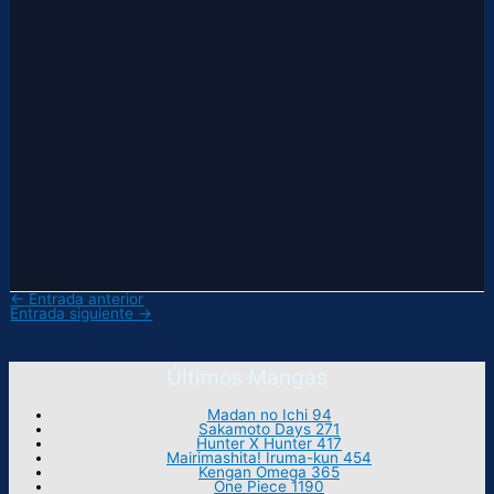
←
Entrada anterior
Entrada siguiente
→
Últimos Mangas
Madan no Ichi 94
Sakamoto Days 271
Hunter X Hunter 417
Mairimashita! Iruma-kun 454
Kengan Omega 365
One Piece 1190