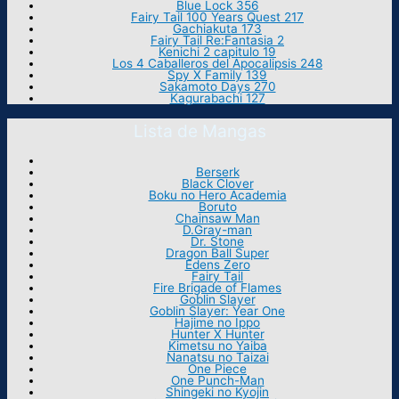
Blue Lock 356
Fairy Tail 100 Years Quest 217
Gachiakuta 173
Fairy Tail Re:Fantasia 2
Kenichi 2 capitulo 19
Los 4 Caballeros del Apocalipsis 248
Spy X Family 139
Sakamoto Days 270
Kagurabachi 127
Lista de Mangas
Berserk
Black Clover
Boku no Hero Academia
Boruto
Chainsaw Man
D.Gray-man
Dr. Stone
Dragon Ball Super
Edens Zero
Fairy Tail
Fire Brigade of Flames
Goblin Slayer
Goblin Slayer: Year One
Hajime no Ippo
Hunter X Hunter
Kimetsu no Yaiba
Nanatsu no Taizai
One Piece
One Punch-Man
Shingeki no Kyojin