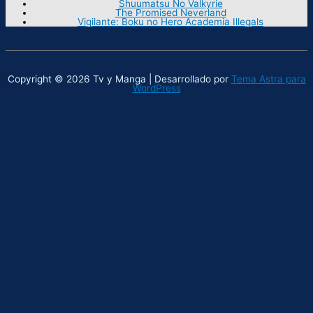
Shuumatsu No Valkyrie
The Promised Neverland
Vigilante: Boku no Hero Academia Illegals
Copyright © 2026 Tv y Manga | Desarrollado por
Tema Astra para
WordPress