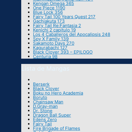
Kengan Omega 365
One Piece 1190
Blue Lock 356
Fairy Tail 100 Years Quest 217
Gachiakuta 173
Fairy Tail Re:Fantasia 2
Kenichi 2 capitulo 19
Los 4 Caballeros del Apocalipsis 248
Spy X Family 139
Sakamoto Days 270
Kagurabachi 127
Black Clover 393 – EPILOGO
Centuria 98
Lista de Mangas
Berserk
Black Clover
Boku no Hero Academia
Boruto
Chainsaw Man
D.Gray-man
Dr. Stone
Dragon Ball Super
Edens Zero
Fairy Tail
Fire Brigade of Flames