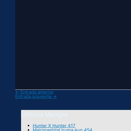
←
Entrada anterior
Entrada siguiente
→
Últimos Mangas
Hunter X Hunter 417
Mairimashita! Iruma-kun 454