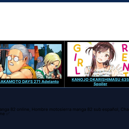
KANOJO OKARISHIMASU 435
SAKAMOTO DAYS 271 Adelanto
Spoiler
nga 82 online, Hombre motosierra manga 82 sub español, Ch
ine ✅