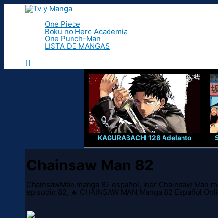
Ir
al
contenido
One Piece
Boku no Hero Academia
One Punch-Man
LISTA DE MANGAS
Buscar
KAGURABACHI 128 Adelanto
Chainsaw Man 82
ChainsawMan manga 82 español, leer Chainsaw Man ma
episodio 82, 🔥 CHAINSAW MAN Manga 82 Español Onl