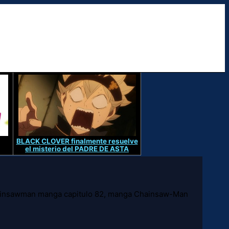
BLACK CLOVER finalmente resuelve
el misterio del PADRE DE ASTA
ainsawman manga capitulo 82, manga Chainsaw-Man