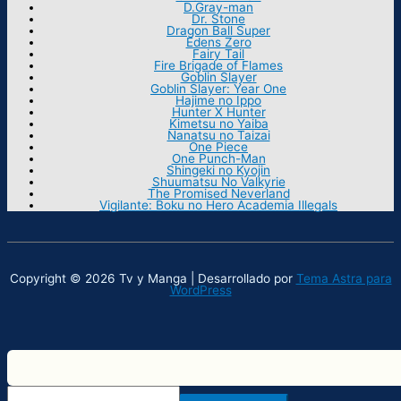
D.Gray-man
Dr. Stone
Dragon Ball Super
Edens Zero
Fairy Tail
Fire Brigade of Flames
Goblin Slayer
Goblin Slayer: Year One
Hajime no Ippo
Hunter X Hunter
Kimetsu no Yaiba
Nanatsu no Taizai
One Piece
One Punch-Man
Shingeki no Kyojin
Shuumatsu No Valkyrie
The Promised Neverland
Vigilante: Boku no Hero Academia Illegals
Copyright © 2026 Tv y Manga | Desarrollado por
Tema Astra para
WordPress