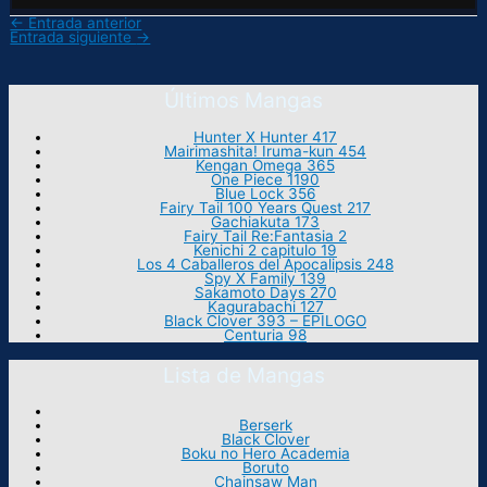
←
Entrada anterior
Entrada siguiente
→
Últimos Mangas
Hunter X Hunter 417
Mairimashita! Iruma-kun 454
Kengan Omega 365
One Piece 1190
Blue Lock 356
Fairy Tail 100 Years Quest 217
Gachiakuta 173
Fairy Tail Re:Fantasia 2
Kenichi 2 capitulo 19
Los 4 Caballeros del Apocalipsis 248
Spy X Family 139
Sakamoto Days 270
Kagurabachi 127
Black Clover 393 – EPILOGO
Centuria 98
Lista de Mangas
Berserk
Black Clover
Boku no Hero Academia
Boruto
Chainsaw Man