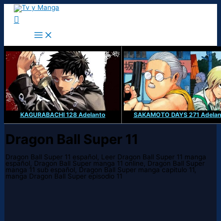
Ir
al
Buscar
contenido
KAGURABACHI 128 Adelanto
SAKAMOTO DAYS 271 Adelan
Dragon Ball Super 11
Dragon Ball Super 11 español, Leer Dragon Ball Super 11 manga
español, Dragon Ball Super manga 11 online, Dragon Ball Super
manga 11 sub español, Dragon Ball Super manga capitulo 11,
manga Dragon Ball Super episodio 11