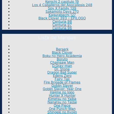
Kenichi 2 capitulo 19
Los 4 Caballeros del Apocalipsis 248
Spy X Family 139
Sakamoto Days 270
Kagurabachi 127
Black Clover 393 – EPILOGO
Centuria 98
Centuria 97
Centuria 96
Lista de Mangas
Berserk
Black Clover
Boku no Hero Academia
Boruto
Chainsaw Man
D.Gray-man
Dr. Stone
Dragon Ball Super
Edens Zero
Fairy Tail
Fire Brigade of Flames
Goblin Slayer
Goblin Slayer: Year One
Hajime no Ippo
Hunter X Hunter
Kimetsu no Yaiba
Nanatsu no Taizai
One Piece
One Punch-Man
Shingeki no Kyojin