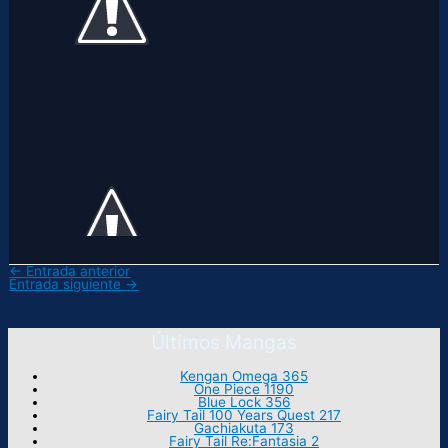
←
Entrada anterior
Entrada siguiente
→
Últimos Mangas
Kengan Omega 365
One Piece 1190
Blue Lock 356
Fairy Tail 100 Years Quest 217
Gachiakuta 173
Fairy Tail Re:Fantasia 2