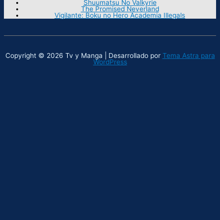
Shuumatsu No Valkyrie
The Promised Neverland
Vigilante: Boku no Hero Academia Illegals
Copyright © 2026 Tv y Manga | Desarrollado por
Tema Astra para
WordPress