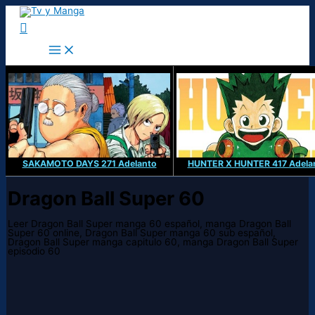
Ir
al
Buscar
contenido
SAKAMOTO DAYS 271 Adelanto
HUNTER X HUNTER 417 Adela
Dragon Ball Super 60
Leer Dragon Ball Super manga 60 español, manga Dragon Ball
Super 60 online, Dragon Ball Super manga 60 sub español,
Dragon Ball Super manga capitulo 60, manga Dragon Ball Super
episodio 60