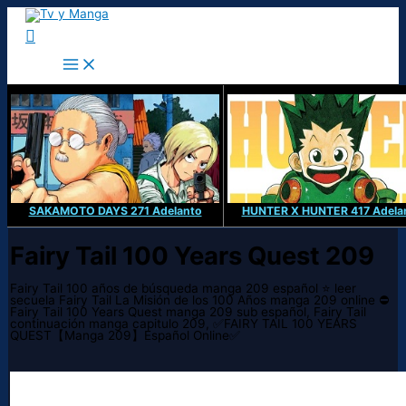
Ir
al
Buscar
contenido
SAKAMOTO DAYS 271 Adelanto
HUNTER X HUNTER 417 Adela
Fairy Tail 100 Years Quest 209
Fairy Tail 100 años de búsqueda manga 209 español ⭐ leer
secuela Fairy Tail La Misión de los 100 Años manga 209 online ⛔
Fairy Tail 100 Years Quest manga 209 sub español, Fairy Tail
continuación manga capitulo 209, ✅FAIRY TAIL 100 YEARS
QUEST【Manga 209】Español Online✅