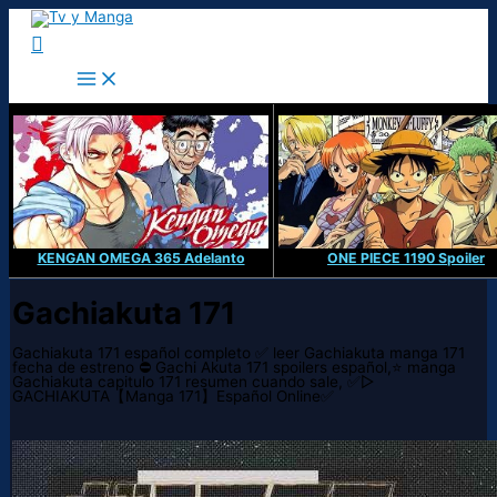
Ir
al
Buscar
contenido
KENGAN OMEGA 365 Adelanto
ONE PIECE 1190 Spoiler
Gachiakuta 171
Gachiakuta 171 español completo ✅ leer Gachiakuta manga 171
fecha de estreno ⛔ Gachi Akuta 171 spoilers español,⭐ manga
Gachiakuta capitulo 171 resumen cuando sale, ✅▷
GACHIAKUTA【Manga 171】Español Online✅