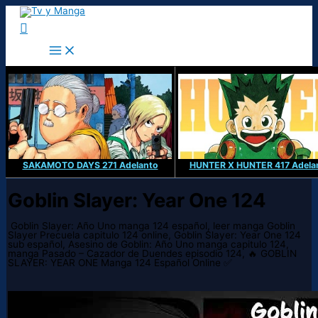
Ir
al
Buscar
contenido
SAKAMOTO DAYS 271 Adelanto
HUNTER X HUNTER 417 Adela
Goblin Slayer: Year One 124
Goblin Slayer: Año Uno manga 124 español, leer manga Goblin
Slayer Precuela capitulo 124 online, Goblin Slayer: Year One 124
sub español, Asesino de Goblin: Año Uno manga capitulo 124,
manga Pasado – Cazador de Duendes episodio 124, 🔥 GOBLIN
SLAYER: YEAR ONE Manga 124 Español Online ✅