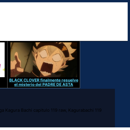
BLACK CLOVER finalmente resuelve
el misterio del PADRE DE ASTA
 Kagura Bachi capitulo 119 raw, Kagurabachi 119