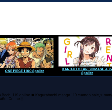
KANOJO OKARISHIMASU 435
ONE PIECE 1190 Spoiler
Spoiler
 Bachi 119 online ⛔ Kagurabachi manga 119 cuando sale,⭐ manga
ñol Online🥇