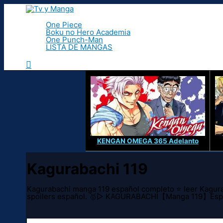
Ir
al
contenido
One Piece
Boku no Hero Academia
One Punch-Man
LISTA DE MANGAS
Buscar
KENGAN OMEGA 365 Adelanto
Kagurabachi 119
Kagurabachi manga 119 español completo ⭐ leer Kagura
spoilers español. 🥇▷ KAGURABACHI【Manga 119】Espa