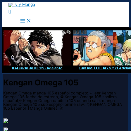
Ir
al
Buscar
contenido
KAGURABACHI 128 Adelanto
SAKAMOTO DAYS 271 Adelan
Kengan Omega 105
Kengan Omega manga 105 español completo,⭐ leer Kengan
Omega 105 fecha de estreno, ⛔ Kengan Omega 105 spoilers
español,⭐ Kengan Omega capitulo 105 cuando sale, manga
Kengan Omega 105 sub español online raw, 🥇KENGAN OMEGA
105 Español【Manga Online】🥇