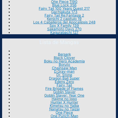
One Piece 1190
Blue Lock 356
Fairy Tail 100 Years Quest 217
Gachiakuta 173
Fairy Tail Re:Fantasia 2
Kenichi 2 capitulo 19
Los 4 Caballeros del Apocalipsis 248
Spy X Family 139
Sakamoto Days 270
Kagurabachi 127
Lista de Mangas
Berserk
Black Clover
Boku no Hero Academia
Boruto
Chainsaw Man
D.Gray-man
Dr. Stone
Dragon Ball Super
Edens Zero
Fairy Tail
Fire Brigade of Flames
Goblin Slayer
Goblin Slayer: Year One
Hajime no Ippo
Hunter X Hunter
Kimetsu no Yaiba
Nanatsu no Taizai
One Piece
One Punch-Man