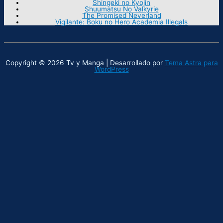
Shingeki no Kyojin
Shuumatsu No Valkyrie
The Promised Neverland
Vigilante: Boku no Hero Academia Illegals
Copyright © 2026 Tv y Manga | Desarrollado por
Tema Astra para
WordPress