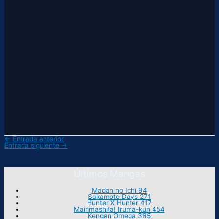
←
Entrada anterior
Entrada siguiente
→
Últimos Mangas
Madan no Ichi 94
Sakamoto Days 271
Hunter X Hunter 417
Mairimashita! Iruma-kun 454
Kengan Omega 365