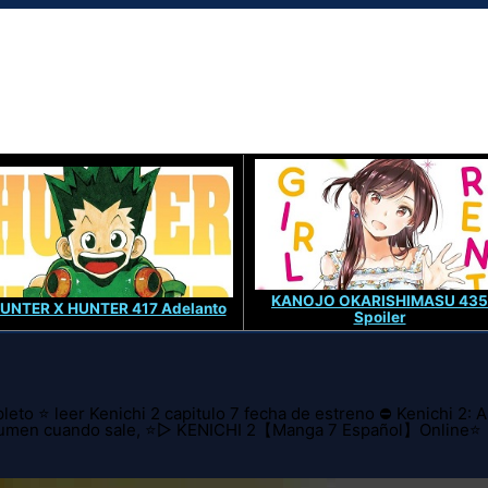
KANOJO OKARISHIMASU 435
UNTER X HUNTER 417 Adelanto
Spoiler
eto ⭐ leer Kenichi 2 capitulo 7 fecha de estreno ⛔ Kenichi 2: 
 resumen cuando sale, ⭐▷ KENICHI 2【Manga 7 Español】Online⭐