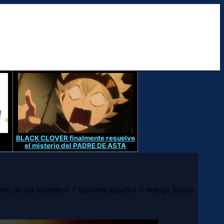
BLACK CLOVER finalmente resuelve
el misterio del PADRE DE ASTA
Arco de los Maestros 7 spoilers español,⭐ manga Shijou