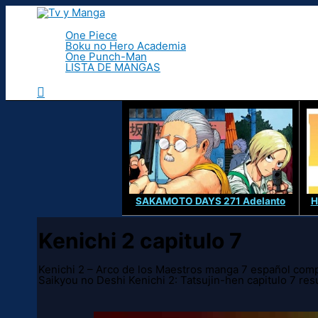
Ir
al
contenido
One Piece
Boku no Hero Academia
One Punch-Man
LISTA DE MANGAS
Buscar
SAKAMOTO DAYS 271 Adelanto
H
Kenichi 2 capitulo 7
Kenichi 2 – Arco de los Maestros manga 7 español compl
Saikyou no Deshi Kenichi 2: Tatsujin-hen capitulo 7