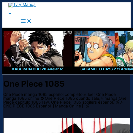
Ir
al
Buscar
contenido
KAGURABACHI 128 Adelanto
SAKAMOTO DAYS 271 Adelan
One Piece 1085
One Piece manga 1085 español completo,⭐ leer One Piece
manga 1085 online ⛔ One Piece 1085 cuando sale,⭐ manga One
Piece capitulo 1085 raw, One Piece 1085 spoilers español. 🥇▷
ONE PIECE 1085 Español【Manga Online】🥇