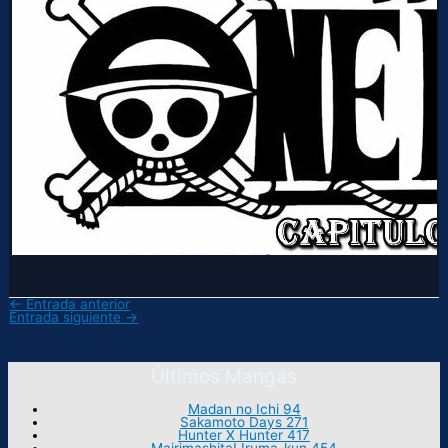
←
Entrada anterior
Entrada siguiente
→
Últimos Mangas
Madan no Ichi 94
Sakamoto Days 271
Hunter X Hunter 417