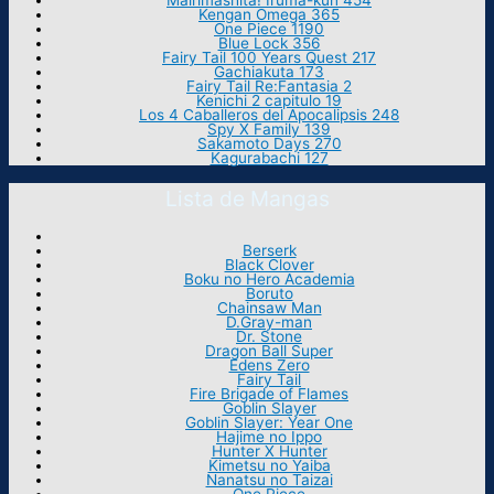
Mairimashita! Iruma-kun 454
Kengan Omega 365
One Piece 1190
Blue Lock 356
Fairy Tail 100 Years Quest 217
Gachiakuta 173
Fairy Tail Re:Fantasia 2
Kenichi 2 capitulo 19
Los 4 Caballeros del Apocalipsis 248
Spy X Family 139
Sakamoto Days 270
Kagurabachi 127
Lista de Mangas
Berserk
Black Clover
Boku no Hero Academia
Boruto
Chainsaw Man
D.Gray-man
Dr. Stone
Dragon Ball Super
Edens Zero
Fairy Tail
Fire Brigade of Flames
Goblin Slayer
Goblin Slayer: Year One
Hajime no Ippo
Hunter X Hunter
Kimetsu no Yaiba
Nanatsu no Taizai
One Piece