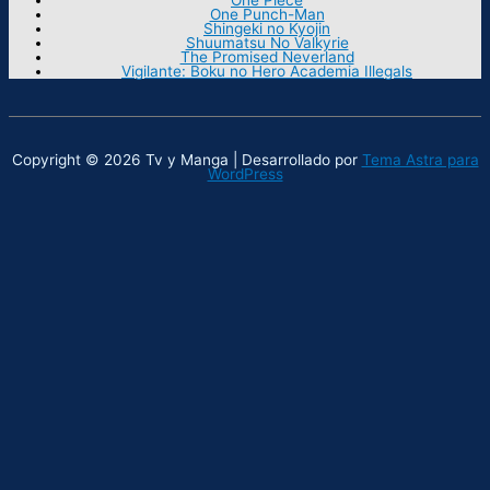
One Punch-Man
Shingeki no Kyojin
Shuumatsu No Valkyrie
The Promised Neverland
Vigilante: Boku no Hero Academia Illegals
Copyright © 2026 Tv y Manga | Desarrollado por
Tema Astra para
WordPress