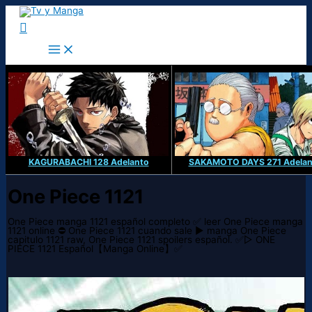
Ir
al
Buscar
contenido
KAGURABACHI 128 Adelanto
SAKAMOTO DAYS 271 Adelan
One Piece 1121
One Piece manga 1121 español completo ✅ leer One Piece manga
1121 online ⛔ One Piece 1121 cuando sale ▶️ manga One Piece
capitulo 1121 raw, One Piece 1121 spoilers español. ✅▷ ONE
PIECE 1121 Español【Manga Online】✅