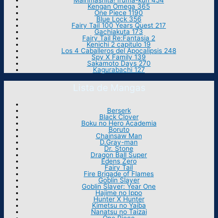
Mairimashita! Iruma-kun 454
Kengan Omega 365
One Piece 1190
Blue Lock 356
Fairy Tail 100 Years Quest 217
Gachiakuta 173
Fairy Tail Re:Fantasia 2
Kenichi 2 capitulo 19
Los 4 Caballeros del Apocalipsis 248
Spy X Family 139
Sakamoto Days 270
Kagurabachi 127
Lista de Mangas
Berserk
Black Clover
Boku no Hero Academia
Boruto
Chainsaw Man
D.Gray-man
Dr. Stone
Dragon Ball Super
Edens Zero
Fairy Tail
Fire Brigade of Flames
Goblin Slayer
Goblin Slayer: Year One
Hajime no Ippo
Hunter X Hunter
Kimetsu no Yaiba
Nanatsu no Taizai
One Piece