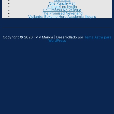
One Punch-Man
Shingeki no Kyojin
Shuumatsu No Valkyrie
The Promised Neverland
Vigilante: Boku no Hero Academia Illegals
Copyright © 2026 Tv y Manga | Desarrollado por
Tema Astra para
WordPress