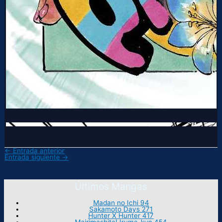
←
Entrada anterior
Entrada siguiente
→
Últimos Mangas
Madan no Ichi 94
Sakamoto Days 271
Hunter X Hunter 417