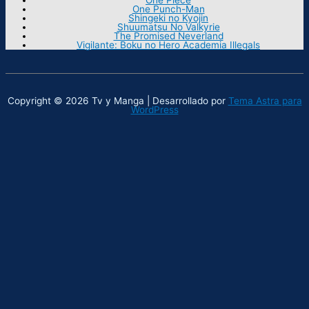
One Punch-Man
Shingeki no Kyojin
Shuumatsu No Valkyrie
The Promised Neverland
Vigilante: Boku no Hero Academia Illegals
Copyright © 2026 Tv y Manga | Desarrollado por
Tema Astra para
WordPress