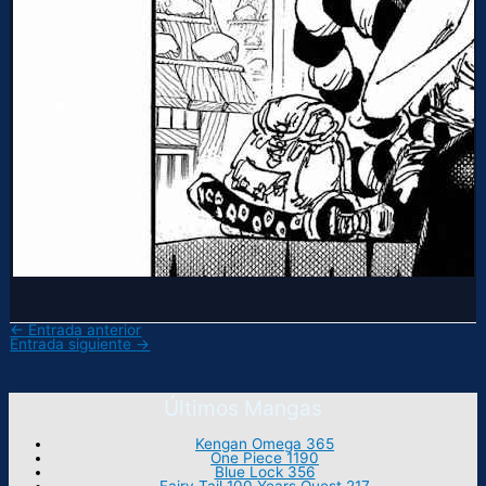
←
Entrada anterior
Entrada siguiente
→
Últimos Mangas
Kengan Omega 365
One Piece 1190
Blue Lock 356