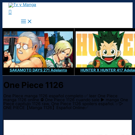
Ir
al
Buscar
contenido
SAKAMOTO DAYS 271 Adelanto
HUNTER X HUNTER 417 Adela
One Piece 1126
One Piece manga 1126 español completo ✅ leer One Piece
manga 1126 online ⛔ One Piece 1126 cuando sale ▶️ manga One
Piece capitulo 1126 raw, One Piece 1126 spoilers español. ✅▷
ONE PIECE【Manga 1126】Español Online✅