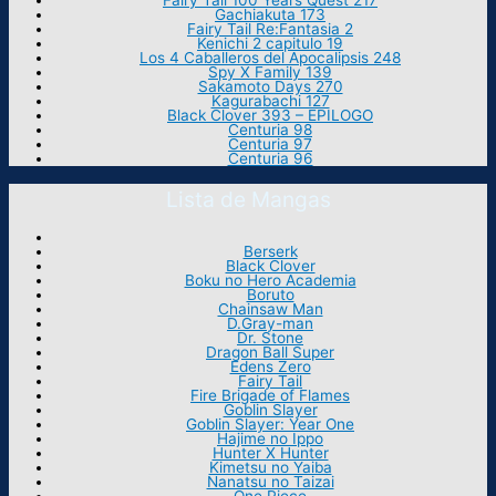
Fairy Tail 100 Years Quest 217
Gachiakuta 173
Fairy Tail Re:Fantasia 2
Kenichi 2 capitulo 19
Los 4 Caballeros del Apocalipsis 248
Spy X Family 139
Sakamoto Days 270
Kagurabachi 127
Black Clover 393 – EPILOGO
Centuria 98
Centuria 97
Centuria 96
Lista de Mangas
Berserk
Black Clover
Boku no Hero Academia
Boruto
Chainsaw Man
D.Gray-man
Dr. Stone
Dragon Ball Super
Edens Zero
Fairy Tail
Fire Brigade of Flames
Goblin Slayer
Goblin Slayer: Year One
Hajime no Ippo
Hunter X Hunter
Kimetsu no Yaiba
Nanatsu no Taizai
One Piece