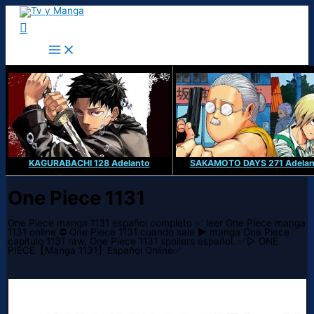
Ir
al
Buscar
contenido
KAGURABACHI 128 Adelanto
SAKAMOTO DAYS 271 Adelan
One Piece 1131
One Piece manga 1131 español completo ✅ leer One Piece manga
1131 online ⛔ One Piece 1131 cuando sale ▶️ manga One Piece
capitulo 1131 raw, One Piece 1131 spoilers español. ✅▷ ONE
PIECE【Manga 1131】Español Online✅