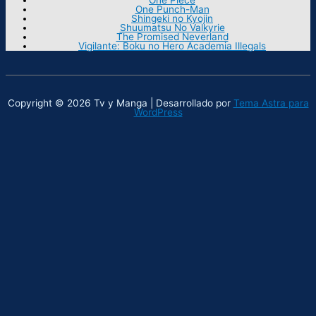
One Punch-Man
Shingeki no Kyojin
Shuumatsu No Valkyrie
The Promised Neverland
Vigilante: Boku no Hero Academia Illegals
Copyright © 2026 Tv y Manga | Desarrollado por
Tema Astra para
WordPress