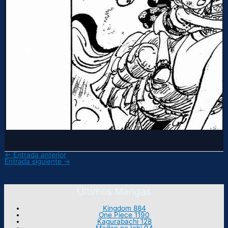
←
Entrada anterior
Entrada siguiente
→
Últimos Mangas
Kingdom 884
One Piece 1190
Kagurabachi 128