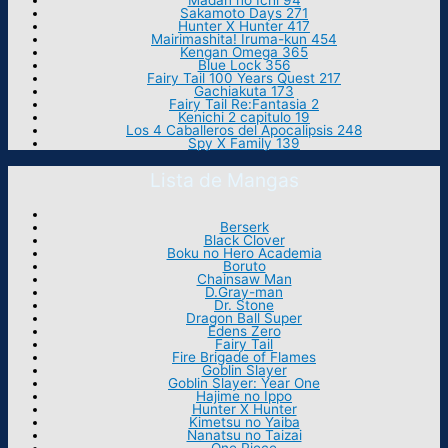
Madan no Ichi 94
Sakamoto Days 271
Hunter X Hunter 417
Mairimashita! Iruma-kun 454
Kengan Omega 365
Blue Lock 356
Fairy Tail 100 Years Quest 217
Gachiakuta 173
Fairy Tail Re:Fantasia 2
Kenichi 2 capitulo 19
Los 4 Caballeros del Apocalipsis 248
Spy X Family 139
Lista de Mangas
Berserk
Black Clover
Boku no Hero Academia
Boruto
Chainsaw Man
D.Gray-man
Dr. Stone
Dragon Ball Super
Edens Zero
Fairy Tail
Fire Brigade of Flames
Goblin Slayer
Goblin Slayer: Year One
Hajime no Ippo
Hunter X Hunter
Kimetsu no Yaiba
Nanatsu no Taizai
One Piece