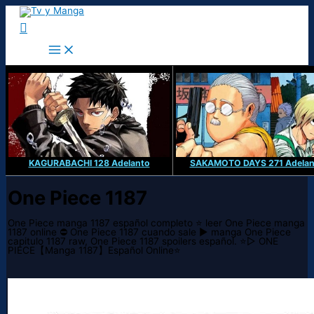
Ir
al
Buscar
contenido
KAGURABACHI 128 Adelanto
SAKAMOTO DAYS 271 Adelan
One Piece 1187
One Piece manga 1187 español completo ⭐ leer One Piece manga
1187 online ⛔ One Piece 1187 cuando sale ▶️ manga One Piece
capitulo 1187 raw, One Piece 1187 spoilers español. ⭐▷ ONE
PIECE【Manga 1187】Español Online⭐