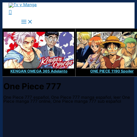
Ir
al
Buscar
contenido
KENGAN OMEGA 365 Adelanto
ONE PIECE 1190 Spoiler
One Piece 777
One Piece 777 español, One Piece 777 manga español, leer One
Piece manga 777 online, One Piece manga 777 sub español