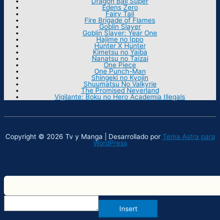
Dragon Ball Super
Edens Zero
Fairy Tail
Fire Brigade of Flames
Goblin Slayer
Goblin Slayer: Year One
Hajime no Ippo
Hunter X Hunter
Kimetsu no Yaiba
Nanatsu no Taizai
One Piece
One Punch-Man
Shingeki no Kyojin
Shuumatsu No Valkyrie
The Promised Neverland
Vigilante: Boku no Hero Academia Illegals
Copyright © 2026 Tv y Manga | Desarrollado por
Tema Astra para
WordPress
Insert