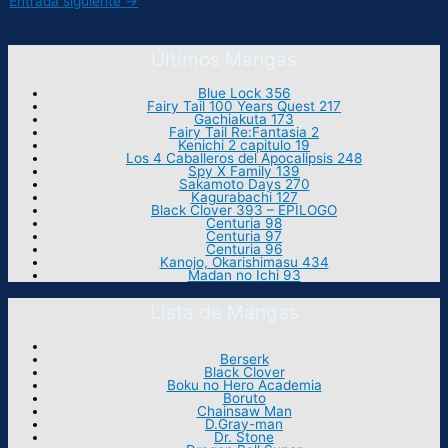
Entrada siguiente
→
Últimos Mangas
Blue Lock 356
Fairy Tail 100 Years Quest 217
Gachiakuta 173
Fairy Tail Re:Fantasia 2
Kenichi 2 capitulo 19
Los 4 Caballeros del Apocalipsis 248
Spy X Family 139
Sakamoto Days 270
Kagurabachi 127
Black Clover 393 – EPILOGO
Centuria 98
Centuria 97
Centuria 96
Kanojo, Okarishimasu 434
Madan no Ichi 93
Lista de Mangas
Berserk
Black Clover
Boku no Hero Academia
Boruto
Chainsaw Man
D.Gray-man
Dr. Stone