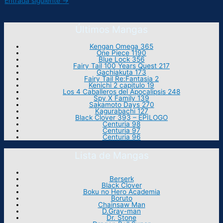
Entrada siguiente
→
Últimos Mangas
Kengan Omega 365
One Piece 1190
Blue Lock 356
Fairy Tail 100 Years Quest 217
Gachiakuta 173
Fairy Tail Re:Fantasia 2
Kenichi 2 capitulo 19
Los 4 Caballeros del Apocalipsis 248
Spy X Family 139
Sakamoto Days 270
Kagurabachi 127
Black Clover 393 – EPILOGO
Centuria 98
Centuria 97
Centuria 96
Lista de Mangas
Berserk
Black Clover
Boku no Hero Academia
Boruto
Chainsaw Man
D.Gray-man
Dr. Stone