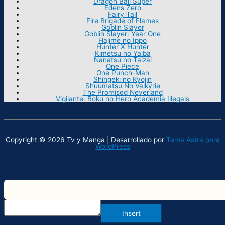
Dragon Ball Super
Edens Zero
Fairy Tail
Fire Brigade of Flames
Goblin Slayer
Goblin Slayer: Year One
Hajime no Ippo
Hunter X Hunter
Kimetsu no Yaiba
Nanatsu no Taizai
One Piece
One Punch-Man
Shingeki no Kyojin
Shuumatsu No Valkyrie
The Promised Neverland
Vigilante: Boku no Hero Academia Illegals
Copyright © 2026 Tv y Manga | Desarrollado por
Tema Astra para
WordPress
Insert