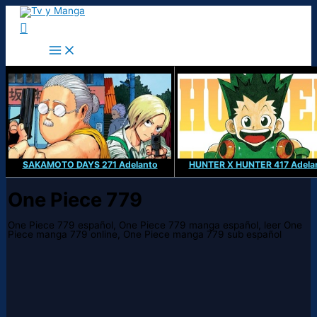
Ir
al
Buscar
contenido
SAKAMOTO DAYS 271 Adelanto
HUNTER X HUNTER 417 Adela
One Piece 779
One Piece 779 español, One Piece 779 manga español, leer One
Piece manga 779 online, One Piece manga 779 sub español