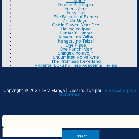
Dr. Stone
Dragon Ball Super
Edens Zero
Fairy Tail
Fire Brigade of Flames
Goblin Slayer
Goblin Slayer: Year One
Hajime no Ippo
Hunter X Hunter
Kimetsu no Yaiba
Nanatsu no Taizai
One Piece
One Punch-Man
Shingeki no Kyojin
Shuumatsu No Valkyrie
The Promised Neverland
Vigilante: Boku no Hero Academia Illegals
Copyright © 2026 Tv y Manga | Desarrollado por
Tema Astra para
WordPress
Insert