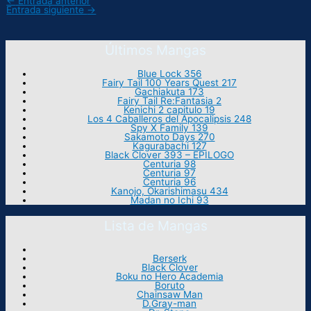
←
Entrada anterior
Entrada siguiente
→
Últimos Mangas
Blue Lock 356
Fairy Tail 100 Years Quest 217
Gachiakuta 173
Fairy Tail Re:Fantasia 2
Kenichi 2 capitulo 19
Los 4 Caballeros del Apocalipsis 248
Spy X Family 139
Sakamoto Days 270
Kagurabachi 127
Black Clover 393 – EPILOGO
Centuria 98
Centuria 97
Centuria 96
Kanojo, Okarishimasu 434
Madan no Ichi 93
Lista de Mangas
Berserk
Black Clover
Boku no Hero Academia
Boruto
Chainsaw Man
D.Gray-man