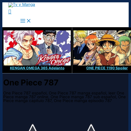
Ir
al
Buscar
contenido
KENGAN OMEGA 365 Adelanto
ONE PIECE 1190 Spoiler
One Piece 787
One Piece 787 español, One Piece 787 manga español, leer One
Piece manga 787 online, One Piece manga 787 sub español, One
Piece manga capitulo 787, One Piece manga episodio 787