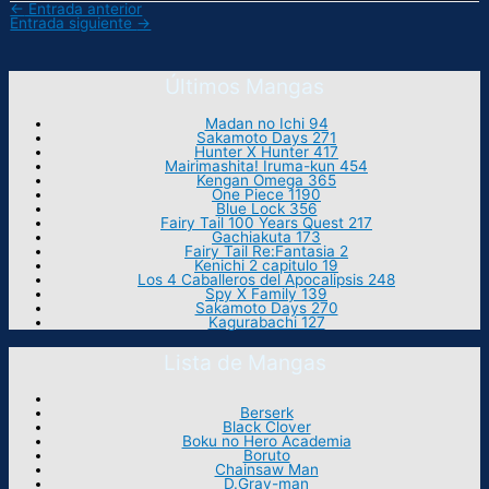
←
Entrada anterior
Entrada siguiente
→
Últimos Mangas
Madan no Ichi 94
Sakamoto Days 271
Hunter X Hunter 417
Mairimashita! Iruma-kun 454
Kengan Omega 365
One Piece 1190
Blue Lock 356
Fairy Tail 100 Years Quest 217
Gachiakuta 173
Fairy Tail Re:Fantasia 2
Kenichi 2 capitulo 19
Los 4 Caballeros del Apocalipsis 248
Spy X Family 139
Sakamoto Days 270
Kagurabachi 127
Lista de Mangas
Berserk
Black Clover
Boku no Hero Academia
Boruto
Chainsaw Man
D.Gray-man