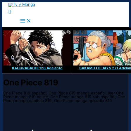
Ir
al
Buscar
contenido
KAGURABACHI 128 Adelanto
SAKAMOTO DAYS 271 Adelan
One Piece 819
One Piece 819 español, One Piece 819 manga español, leer One
Piece manga 819 online, One Piece manga 819 sub español, One
Piece manga capitulo 819, One Piece manga episodio 819