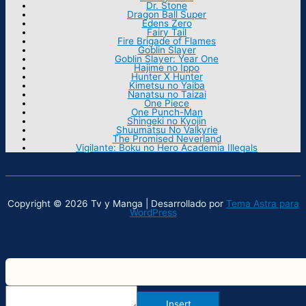
Dr. Stone
Dragon Ball Super
Edens Zero
Fairy Tail
Fire Brigade of Flames
Goblin Slayer
Goblin Slayer: Year One
Hajime no Ippo
Hunter X Hunter
Kimetsu no Yaiba
Nanatsu no Taizai
One Piece
One Punch-Man
Shingeki no Kyojin
Shuumatsu No Valkyrie
The Promised Neverland
Vigilante: Boku no Hero Academia Illegals
Copyright © 2026 Tv y Manga | Desarrollado por
Tema Astra para
WordPress
Insert