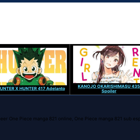
KANOJO OKARISHIMASU 435
UNTER X HUNTER 417 Adelanto
Spoiler
leer One Piece manga 821 online, One Piece manga 821 sub es