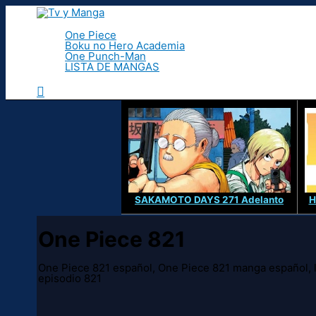
Ir
al
contenido
One Piece
Boku no Hero Academia
One Punch-Man
LISTA DE MANGAS
Buscar
SAKAMOTO DAYS 271 Adelanto
H
One Piece 821
One Piece 821 español, One Piece 821 manga español, 
episodio 821