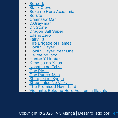
Berserk
Black Clover
Boku no Hero Academia
Boruto
Chainsaw Man
D.Gray-man
Dr. Stone
Dragon Ball Super
Edens Zero
Fairy Tail
Fire Brigade of Flames
Goblin Slayer
Goblin Slayer: Year One
Hajime no Ippo
Hunter X Hunter
Kimetsu no Yaiba
Nanatsu no Taizai
One Piece
One Punch-Man
Shingeki no Kyojin
Shuumatsu No Valkyrie
The Promised Neverland
Vigilante: Boku no Hero Academia Illegals
Copyright © 2026 Tv y Manga | Desarrollado por
Tem