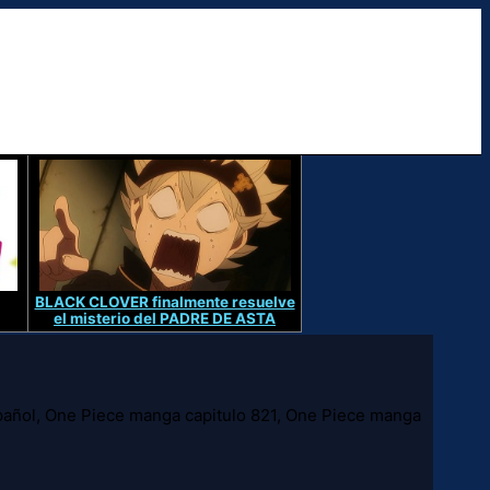
BLACK CLOVER finalmente resuelve
el misterio del PADRE DE ASTA
pañol, One Piece manga capitulo 821, One Piece manga