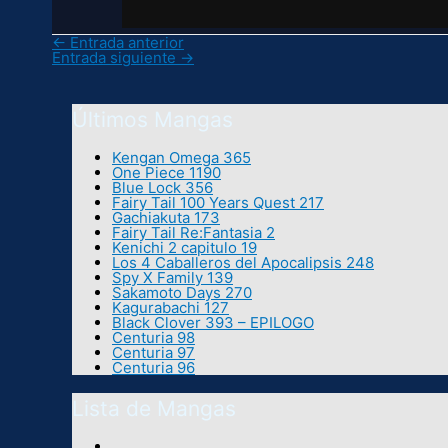
←
Entrada anterior
Entrada siguiente
→
Últimos Mangas
Kengan Omega 365
One Piece 1190
Blue Lock 356
Fairy Tail 100 Years Quest 217
Gachiakuta 173
Fairy Tail Re:Fantasia 2
Kenichi 2 capitulo 19
Los 4 Caballeros del Apocalipsis 248
Spy X Family 139
Sakamoto Days 270
Kagurabachi 127
Black Clover 393 – EPILOGO
Centuria 98
Centuria 97
Centuria 96
Lista de Mangas